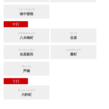
ミナミナカゾネ
南中曽根
ヤ行
ヤギサキチョウ
ヤハラ
八木崎町
谷原
ヤハラシンデン
ユタカチョウ
谷原新田
豊町
ヨシハシ
芦橋
ラ行
ロッケンチョウ
六軒町