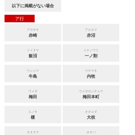
以下に掲載がない場合
ア行
アカサキ
アカヌマ
赤崎
赤沼
イイヌマ
イチノワリ
飯沼
一ノ割
ウシジマ
ウチマキ
牛島
内牧
ウメダ
ウメダホンチョウ
梅田
梅田本町
エノキ
オオエダ
榎
大枝
オオヌマ
オオバ