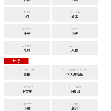
クヌギ
クラツネ
椚
倉常
コダイラ
コブチ
小平
小渕
コメサキ
コメジマ
米崎
米島
サ行
サカエチョウ
シモオオマシシンデン
栄町
下大増新田
シモキツマ
シモヒルダ
下吉妻
下蛭田
シモヤナギ
シンカワ
下柳
新川