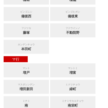
ビンゴニシ
ビンゴヒガシ
備後西
備後東
フジツカ
フドウインノ
藤塚
不動院野
ホンデンチョウ
本田町
マ行
マシト
マシトミ
増戸
増富
マスダシンデン
ミドリチョウ
増田新田
緑町
ミナミ
ミナミサカエチョウ
南
南栄町