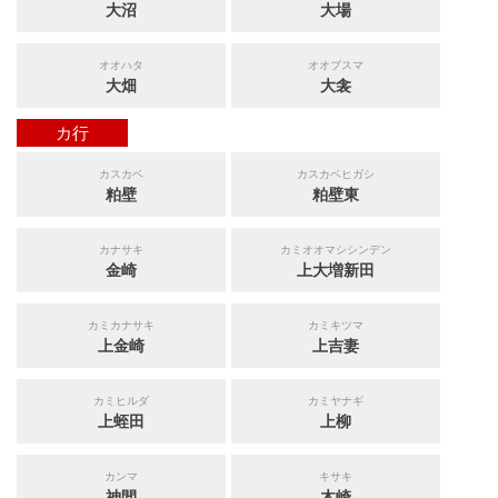
大沼
大場
オオハタ
オオブスマ
大畑
大衾
カ行
カスカベ
カスカベヒガシ
粕壁
粕壁東
カナサキ
カミオオマシシンデン
金崎
上大増新田
カミカナサキ
カミキツマ
上金崎
上吉妻
カミヒルダ
カミヤナギ
上蛭田
上柳
カンマ
キサキ
神間
木崎