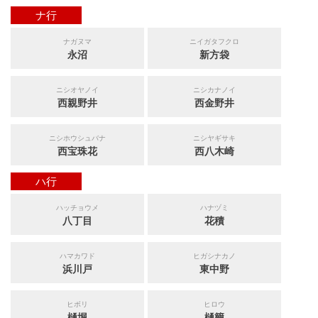
ナ行
ナガヌマ
ニイガタフクロ
永沼
新方袋
ニシオヤノイ
ニシカナノイ
西親野井
西金野井
ニシホウシュバナ
ニシヤギサキ
西宝珠花
西八木崎
ハ行
ハッチョウメ
ハナヅミ
八丁目
花積
ハマカワド
ヒガシナカノ
浜川戸
東中野
ヒボリ
ヒロウ
樋堀
樋籠