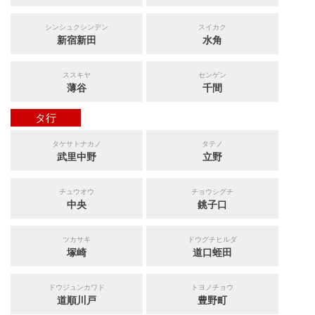
シンシュクシンデン
スイカク
新宿新田
水角
ススキヤ
センゲン
薄谷
千間
タ行
タケサトナカノ
タテノ
武里中野
立野
チュウオウ
チョウシグチ
中央
銚子口
ツカサキ
ドウグチヒルダ
塚崎
道口蛭田
ドウジュンカワド
トヨノチョウ
道順川戸
豊野町