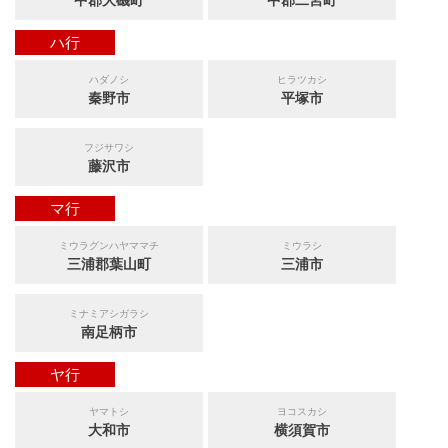
中郡大磯町
中郡二宮町
ハ行
ハダノシ
ヒラツカシ
秦野市
平塚市
フジサワシ
藤沢市
マ行
ミウラグンハヤママチ
ミウラシ
三浦郡葉山町
三浦市
ミナミアシガラシ
南足柄市
ヤ行
ヤマトシ
ヨコスカシ
大和市
横須賀市