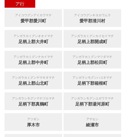
ア行
アイコウグンアイカワマチ
アイコウグンキヨカワムラ
愛甲郡愛川町
愛甲郡清川村
アシガラカミグンオオイマチ
アシガラカミグンカイセイマチ
足柄上郡大井町
足柄上郡開成町
アシガラカミグンナカイマチ
アシガラカミグンマツダマチ
足柄上郡中井町
足柄上郡松田町
アシガラカミグンヤマキタマチ
アシガラシモグンハコネマチ
足柄上郡山北町
足柄下郡箱根町
アシガラシモグンマナヅルマチ
アシガラシモグンユガワラマチ
足柄下郡真鶴町
足柄下郡湯河原町
アツギシ
アヤセシ
厚木市
綾瀬市