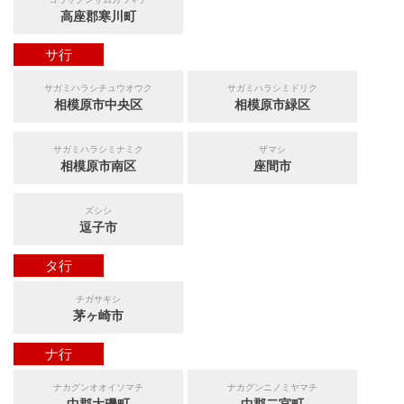
高座郡寒川町
サ行
サガミハラシチュウオウク
サガミハラシミドリク
相模原市中央区
相模原市緑区
サガミハラシミナミク
ザマシ
相模原市南区
座間市
ズシシ
逗子市
タ行
チガサキシ
茅ヶ崎市
ナ行
ナカグンオオイソマチ
ナカグンニノミヤマチ