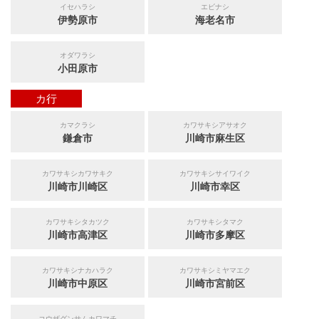
イセハラシ
エビナシ
伊勢原市
海老名市
オダワラシ
小田原市
カ行
カマクラシ
カワサキシアサオク
鎌倉市
川崎市麻生区
カワサキシカワサキク
カワサキシサイワイク
川崎市川崎区
川崎市幸区
カワサキシタカツク
カワサキシタマク
川崎市高津区
川崎市多摩区
カワサキシナカハラク
カワサキシミヤマエク
川崎市中原区
川崎市宮前区
コウザグンサムカワマチ