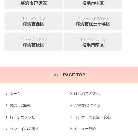
横浜市戸塚区
横浜市中区
ヨコハマシニシク
ヨコハマシホドガヤク
横浜市西区
横浜市保土ケ谷区
ヨコハマシミドリク
ヨコハマシミナミク
横浜市緑区
横浜市南区
PAGE TOP
ホーム
はじめての方へ
お試し5days
ご注文/ログイン
おすすめレシピ
ヨシケイの安全・安心
ヨシケイの栄養士
メニュー紹介