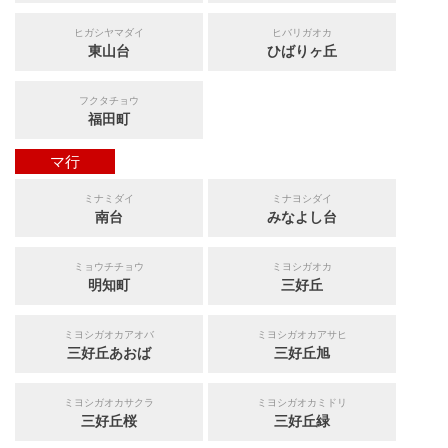
ヒガシヤマダイ
ヒバリガオカ
東山台
ひばりヶ丘
フクタチョウ
福田町
マ行
ミナミダイ
ミナヨシダイ
南台
みなよし台
ミョウチチョウ
ミヨシガオカ
明知町
三好丘
ミヨシガオカアオバ
ミヨシガオカアサヒ
三好丘あおば
三好丘旭
ミヨシガオカサクラ
ミヨシガオカミドリ
三好丘桜
三好丘緑