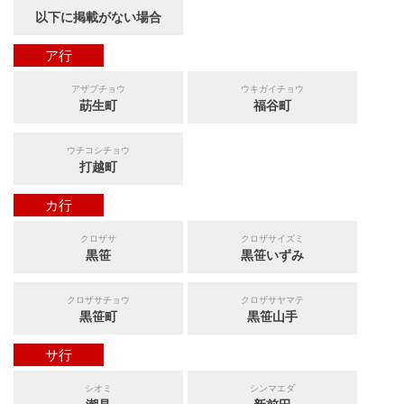
以下に掲載がない場合
ア行
アザブチョウ
ウキガイチョウ
莇生町
福谷町
ウチコシチョウ
打越町
カ行
クロザサ
クロザサイズミ
黒笹
黒笹いずみ
クロザサチョウ
クロザサヤマテ
黒笹町
黒笹山手
サ行
シオミ
シンマエダ