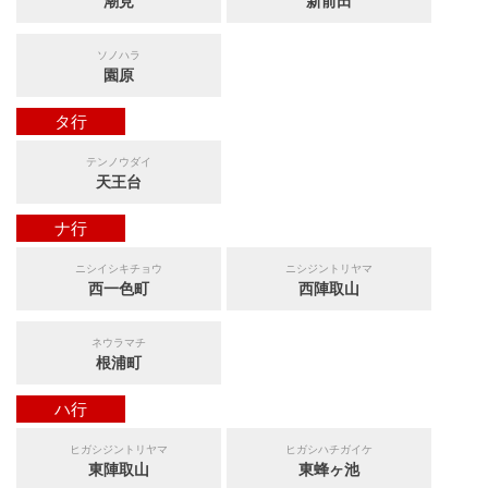
潮見
新前田
ソノハラ
園原
タ行
テンノウダイ
天王台
ナ行
ニシイシキチョウ
ニシジントリヤマ
西一色町
西陣取山
ネウラマチ
根浦町
ハ行
ヒガシジントリヤマ
ヒガシハチガイケ
東陣取山
東蜂ヶ池