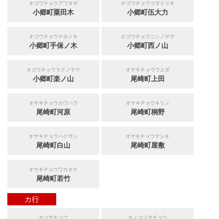
オゴウチョウアワタギ
オゴウチョウゴダイリキ
小郷町粟田木
小郷町伍大力
オゴウチョウテホノキ
オゴウチョウニシノヤマ
小郷町手保ノ木
小郷町西ノ山
オゴウチョウラクノヤマ
オサキチョウウエダ
小郷町楽ノ山
尾崎町上田
オサキチョウカワハラ
オサキチョウキリノ
尾崎町河原
尾崎町桐野
オサキチョウハクサン
オサキチョウヤシキ
尾崎町白山
尾崎町屋敷
オサキチョウワカタケ
尾崎町若竹
カ行
カツサチョウ
カノコジマチョウ