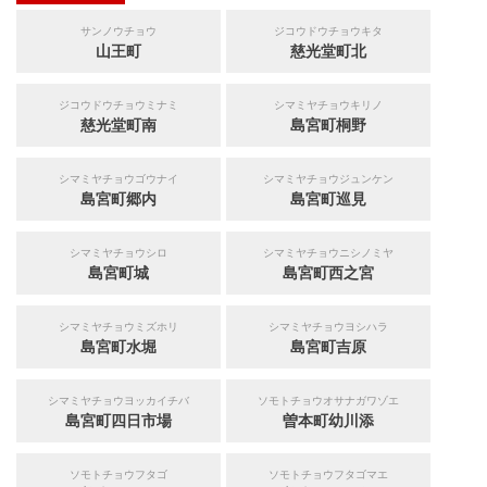
サンノウチョウ
ジコウドウチョウキタ
山王町
慈光堂町北
ジコウドウチョウミナミ
シマミヤチョウキリノ
慈光堂町南
島宮町桐野
シマミヤチョウゴウナイ
シマミヤチョウジュンケン
島宮町郷内
島宮町巡見
シマミヤチョウシロ
シマミヤチョウニシノミヤ
島宮町城
島宮町西之宮
シマミヤチョウミズホリ
シマミヤチョウヨシハラ
島宮町水堀
島宮町吉原
シマミヤチョウヨッカイチバ
ソモトチョウオサナガワゾエ
島宮町四日市場
曽本町幼川添
ソモトチョウフタゴ
ソモトチョウフタゴマエ