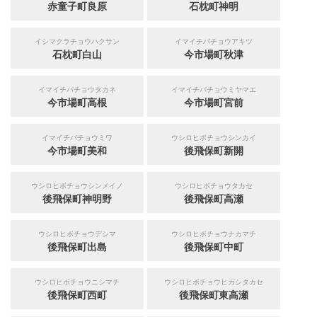
赤童子町良原
石枕町神明
イシマクラチョウハクサン
イマイチバチョウアキツ
石枕町白山
今市場町秋津
イマイチバチョウタカネ
イマイチバチョウミヤマエ
今市場町高根
今市場町宮前
イマイチバチョウミワ
ウシロヒボチョウシンカイ
今市場町美和
後飛保町新開
ウシロヒボチョウシンメイノ
ウシロヒボチョウタカセ
後飛保町神明野
後飛保町高瀬
ウシロヒボチョウデシマ
ウシロヒボチョウナカマチ
後飛保町出島
後飛保町中町
ウシロヒボチョウニシマチ
ウシロヒボチョウヒガシタカセ
後飛保町西町
後飛保町東高瀬