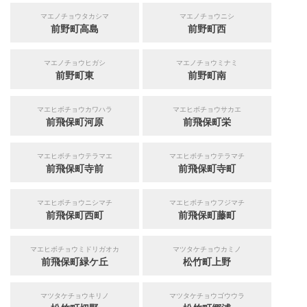
マエノチョウタカシマ
マエノチョウニシ
前野町高島
前野町西
マエノチョウヒガシ
マエノチョウミナミ
前野町東
前野町南
マエヒボチョウカワハラ
マエヒボチョウサカエ
前飛保町河原
前飛保町栄
マエヒボチョウテラマエ
マエヒボチョウテラマチ
前飛保町寺前
前飛保町寺町
マエヒボチョウニシマチ
マエヒボチョウフジマチ
前飛保町西町
前飛保町藤町
マエヒボチョウミドリガオカ
マツタケチョウカミノ
前飛保町緑ケ丘
松竹町上野
マツタケチョウキリノ
マツタケチョウゴウウラ