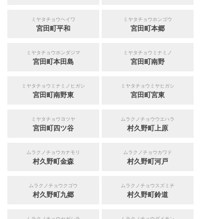
ミヤタチョウヘイワ
ミヤタチョウホンゴウ
宮田町平和
宮田町本郷
ミヤタチョウホンダジマ
ミヤタチョウミナミノ
宮田町本田島
宮田町南野
ミヤタチョウミナミノヒガシ
ミヤタチョウミヤヒガシ
宮田町南野東
宮田町宮東
ミヤタチョウヨツヤ
ムラクノチョウウエハラ
宮田町四ツ谷
村久野町上原
ムラクノチョウカナモリ
ムラクノチョウカワド
村久野町金森
村久野町河戸
ムラクノチョウクゴウ
ムラクノチョウスズミチ
村久野町九郷
村久野町鈴道
ムラクノチョウセガシラ
ムラクノチョウダイモン