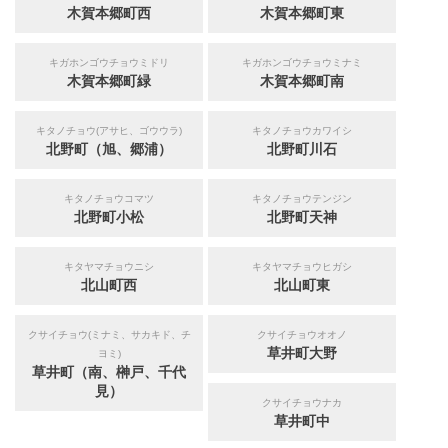
木賀本郷町西
木賀本郷町東
キガホンゴウチョウミドリ
キガホンゴウチョウミナミ
木賀本郷町緑
木賀本郷町南
キタノチョウ(アサヒ、ゴウウラ)
キタノチョウカワイシ
北野町（旭、郷浦）
北野町川石
キタノチョウコマツ
キタノチョウテンジン
北野町小松
北野町天神
キタヤマチョウニシ
キタヤマチョウヒガシ
北山町西
北山町東
クサイチョウ(ミナミ、サカキド、チ
クサイチョウオオノ
草井町大野
ヨミ)
草井町（南、榊戸、千代
見）
クサイチョウナカ
草井町中