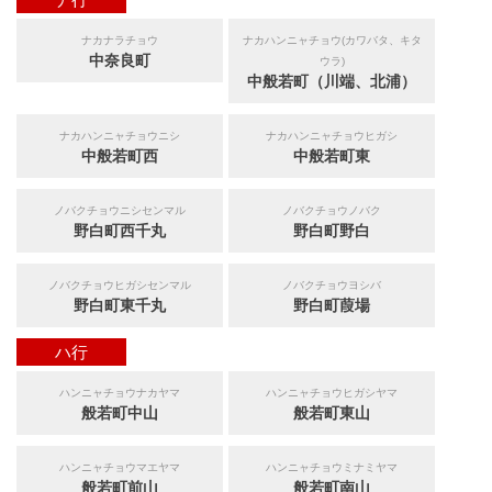
ナカナラチョウ
ナカハンニャチョウ(カワバタ、キタ
中奈良町
ウラ)
中般若町（川端、北浦）
ナカハンニャチョウニシ
ナカハンニャチョウヒガシ
中般若町西
中般若町東
ノバクチョウニシセンマル
ノバクチョウノバク
野白町西千丸
野白町野白
ノバクチョウヒガシセンマル
ノバクチョウヨシバ
野白町東千丸
野白町葭場
ハ行
ハンニャチョウナカヤマ
ハンニャチョウヒガシヤマ
般若町中山
般若町東山
ハンニャチョウマエヤマ
ハンニャチョウミナミヤマ
般若町前山
般若町南山