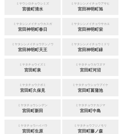
ミヤウシロチョウシミズ
ミヤタシンメイチョウアサヒ
宮後町清水
宮田神明町旭
ミヤタシンメイチョウカスガ
ミヤタシンメイチョウサカエ
宮田神明町春日
宮田神明町栄
ミヤタシンメイチョウテンノウ
ミヤタシンメイチョウミドリ
宮田神明町天王
宮田神明町緑
ミヤタチョウイズミ
ミヤタチョウカワヌマ
宮田町泉
宮田町河沼
ミヤタチョウクボミ
ミヤタチョウショウブイケ
宮田町久保見
宮田町菖蒲池
ミヤタチョウシンデン
ミヤタチョウナカジマ
宮田町新田
宮田町中島
ミヤタチョウハイバラ
ミヤタチョウフジノモリ
宮田町生原
宮田町藤ノ森