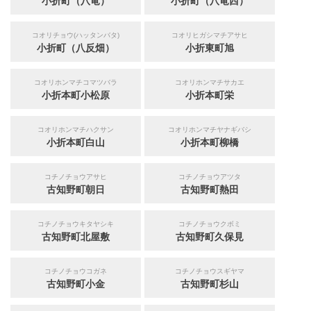
小折町（八竜）
小折町（八竜西）
コオリチョウ(ハッタンバタ)
コオリヒガシマチアサヒ
小折町（八反畑）
小折東町旭
コオリホンマチコマツバラ
コオリホンマチサカエ
小折本町小松原
小折本町栄
コオリホンマチハクサン
コオリホンマチヤナギバシ
小折本町白山
小折本町柳橋
コチノチョウアサヒ
コチノチョウアツタ
古知野町朝日
古知野町熱田
コチノチョウキタヤシキ
コチノチョウクボミ
古知野町北屋敷
古知野町久保見
コチノチョウコガネ
コチノチョウスギヤマ
古知野町小金
古知野町杉山