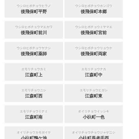
ウシロヒボチョウヒラノ
ウシロヒボチョウホンゴウ
後飛保町平野
後飛保町本郷
ウシロヒボチョウマエカワ
ウシロヒボチョウミヤマエ
後飛保町前川
後飛保町宮前
ウシロヒボチョウヤクシ
ウシロヒボチョウリョウケ
後飛保町薬師
後飛保町両家
エモリチョウカミ
エモリチョウナカ
江森町上
江森町中
エモリチョウニシ
エモリチョウヒガシ
江森町西
江森町東
エモリチョウミナミ
オイリチョウイッシキ
江森町南
小杁町一色
オイリチョウカモガイケ
オイリチョウチョウジャゲニシ
小杁町鴨ケ池
小杁町長者毛西