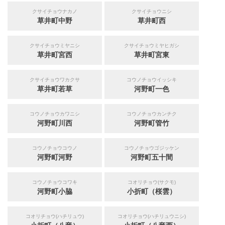
クサイチョウナカノ
クサイチョウニシ
草井町中野
草井町西
クサイチョウミヤニシ
クサイチョウミヤヒガシ
草井町宮西
草井町宮東
クサイチョウワカクサ
コウノチョウイッシキ
草井町若草
河野町一色
コウノチョウカワニシ
コウノチョウカンチク
河野町川西
河野町管竹
コウノチョウコウノ
コウノチョウゴジッケン
河野町河野
河野町五十間
コウノチョウコワキ
コオリチョウ(サクモ)
河野町小脇
小折町（桜雲）
コオリチョウ(ハチリュウ)
コオリチョウ(ハチリュウニシ)