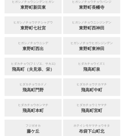
ヒガシノチョウシンデンヒガシ
ヒガシノチョウチョウバンジ
東野町新田東
東野町長幡寺
ヒガシノチョウナナシャグウ
ヒガシノチョウニシジンデン
東野町七社宮
東野町西神田
ヒガシノチョウニシデ
ヒガシノチョウヒガシジンデン
東野町西出
東野町東神田
ヒダカチョウ(フミゾエ、サカエ)
ヒダカチョウイズミ
飛高町（夫見添、栄）
飛高町泉
ヒダカチョウカドノ
ヒダカチョウナカマチ
飛高町門野
飛高町中町
ヒダカチョウホンマチ
ヒダカチョウミヤマチ
飛高町本町
飛高町宮町
フジガオカ
ホテイシモヤマチョウキタ
藤ケ丘
布袋下山町北