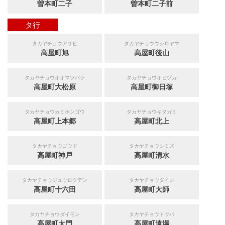
曽本町二子
曽本町二子前
タ行
タカヤチョウアサヒ
タカヤチョウウシロヤマ
高屋町旭
高屋町後山
タカヤチョウオオマツバラ
タカヤチョウオヒヅカ
高屋町大松原
高屋町御日塚
タカヤチョウカミホンゴウ
タカヤチョウキタガミ
高屋町上本郷
高屋町北上
タカヤチョウゴウド
タカヤチョウシミズ
高屋町神戸
高屋町清水
タカヤチョウジュウロクデン
タカヤチョウダイシ
高屋町十六田
高屋町大師
タカヤチョウダイモン
タカヤチョウトウバ
高屋町大門
高屋町遠場