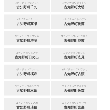
コチノチョウセンマル
コチノチョウダイトウ
古知野町千丸
古知野町大塔
コチノチョウタカセ
コチノチョウトウゲン
古知野町高瀬
古知野町桃源
コチノチョウトウヅカ
コチノチョウハナガスミ
古知野町塔塚
古知野町花霞
コチノチョウヒノデ
コチノチョウヒロミ
古知野町日の出
古知野町広見
コチノチョウフクジュ
コチノチョウフルワタリ
古知野町福寿
古知野町古渡
コチノチョウホンゴウ
コチノチョウマキモリ
古知野町本郷
古知野町牧森
コチノチョウミズホ
コチノチョウミヤウラ
古知野町瑞穂
古知野町宮裏