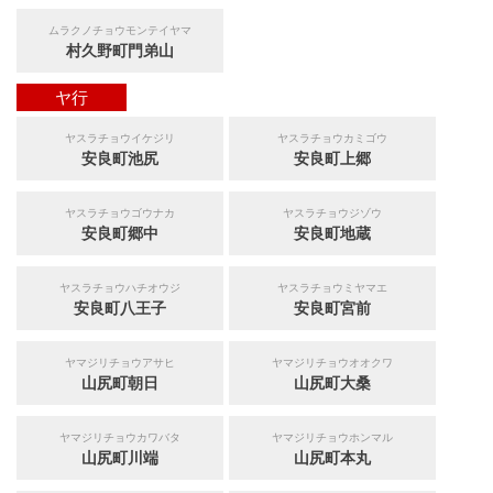
ムラクノチョウモンテイヤマ
村久野町門弟山
ヤ行
ヤスラチョウイケジリ
ヤスラチョウカミゴウ
安良町池尻
安良町上郷
ヤスラチョウゴウナカ
ヤスラチョウジゾウ
安良町郷中
安良町地蔵
ヤスラチョウハチオウジ
ヤスラチョウミヤマエ
安良町八王子
安良町宮前
ヤマジリチョウアサヒ
ヤマジリチョウオオクワ
山尻町朝日
山尻町大桑
ヤマジリチョウカワバタ
ヤマジリチョウホンマル
山尻町川端
山尻町本丸