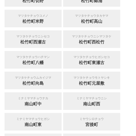
松竹町切野
松竹町郷浦
マツタケチョウコメノ
マツタケチョウタカヤマ
松竹町米野
松竹町高山
マツタケチョウニシセコ
マツタケチョウニシマツタケ
松竹町西瀬古
松竹町西松竹
マツタケチョウハチマン
マツタケチョウヒガシセコ
松竹町八幡
松竹町東瀬古
マツタケチョウムカイジマ
マツタケチョウモトヤシキ
松竹町向島
松竹町元屋敷
ミナミヤマチョウナカ
ミナミヤマチョウニシ
南山町中
南山町西
ミナミヤマチョウヒガシ
ミヤウシロチョウ
南山町東
宮後町