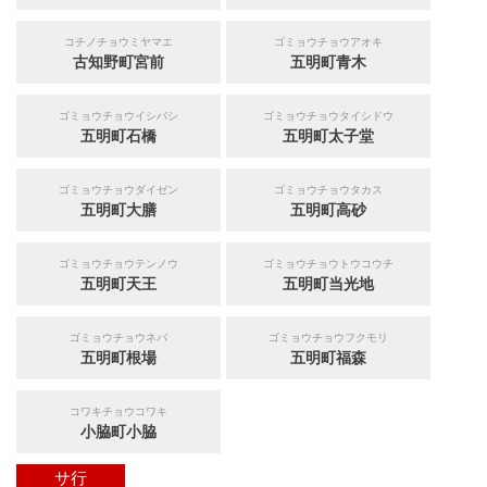
コチノチョウミヤマエ
ゴミョウチョウアオキ
古知野町宮前
五明町青木
ゴミョウチョウイシバシ
ゴミョウチョウタイシドウ
五明町石橋
五明町太子堂
ゴミョウチョウダイゼン
ゴミョウチョウタカス
五明町大膳
五明町高砂
ゴミョウチョウテンノウ
ゴミョウチョウトウコウチ
五明町天王
五明町当光地
ゴミョウチョウネバ
ゴミョウチョウフクモリ
五明町根場
五明町福森
コワキチョウコワキ
小脇町小脇
サ行