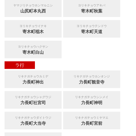
ヤマジリチョウホンマルニシ
ヨリキチョウアキバ
山尻町本丸西
寄木町秋葉
ヨリキチョウイナキ
ヨリキチョウテンドウ
寄木町稲木
寄木町天道
ヨリキチョウハクサン
寄木町白山
ラ行
リキナガチョウカミデ
リキナガチョウカンオンジ
力長町神出
力長町観音寺
リキナガチョウシャグウジ
リキナガチョウシンメイ
力長町社宮司
力長町神明
リキナガチョウダイトウジ
リキナガチョウミヤマエ
力長町大当寺
力長町宮前