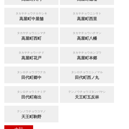
タカヤチョウナカヤシキ
タカヤチョウニシサト
高屋町中屋舗
高屋町西里
タカヤチョウニシマチ
タカヤチョウハチマン
高屋町西町
高屋町八幡
タカヤチョウハナド
タカヤチョウホンゴウ
高屋町花戸
高屋町本郷
タシロチョウゴウナカ
タシロチョウニシノマル
田代町郷中
田代町西ノ丸
タシロチョウミナミデ
テンノウチョウゴタンバヤシ
田代町南出
天王町五反林
テンノウチョウコマノ
天王町駒野
ナ行