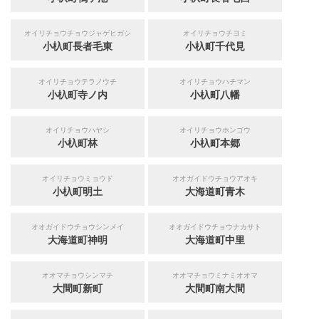
オイリチョウチョウジャゲヒガシ
オイリチョウチヨミ
小杁町長者毛東
小杁町千代見
オイリチョウテラノウチ
オイリチョウハチマン
小杁町寺ノ内
小杁町八幡
オイリチョウハヤシ
オイリチョウホンゴウ
小杁町林
小杁町本郷
オイリチョウミョウド
オオガイドウチョウアオキ
小杁町明土
大海道町青木
オオガイドウチョウシンメイ
オオガイドウチョウナカサト
大海道町神明
大海道町中里
オオマチョウシンマチ
オオマチョウミナミオオマ
大間町新町
大間町南大間