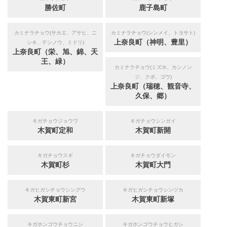
勝佐町
鹿子島町
カミナラチョウ(サカエ、アサヒ、ニ
カミナラチョウ(シンメイ、トヨサト)
上奈良町（神明、豊里）
シキ、テンノウ、ミドリ)
上奈良町（栄、旭、錦、天
王、緑）
カミナラチョウ(ミズホ、カンノン
ジ、クボ、ゴウ)
上奈良町（瑞穂、観音寺、
久保、郷）
キガチョウジョウワ
キガチョウシンガイ
木賀町定和
木賀町新開
キガチョウスギ
キガチョウダイモン
木賀町杉
木賀町大門
キガヒガシチョウシングウ
キガヒガシチョウシンヅカ
木賀東町新宮
木賀東町新塚
キガホンゴウチョウニシ
キガホンゴウチョウヒガシ