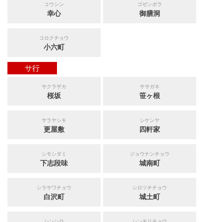
コウシン
ゴゼンボラ
幸心
御膳洞
コロクチョウ
小六町
サ行
サクラザカ
ササガネ
桜坂
笹ヶ根
サラヤシキ
シケンヤ
更屋敷
四軒家
シモシダミ
ジョウナンチョウ
下志段味
城南町
シラサワチョウ
シロツチチョウ
白沢町
城土町
シンシロ
シンモリチョウ