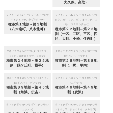
大久保、高取）
タネイチダイ1チワリ-ダイ3チワリ(ヤ
タネイチダイ22チワリ-ダイ23チワリ
ギミナミマチ、ヤギキタマチ)
(1ク、2ク、3ク、4ク、オオマチ、コ
種市第１地割～第３地割
バシ、スミヨシチョウ)
（八木南町、八木北町）
種市第２２地割～第２３地
割（一区、二区、三区、四
区、大町、小橋、住吉町）
タネイチダイ24チワリ-ダイ25チワリ
タネイチダイ26チワリ-ダイ38チワリ
(ミドリガオカチョウ、ヨコテ)
(カワシリ、ヒラナイ)
種市第２４地割～第２５地
種市第２６地割～第３８地
割（緑ケ丘町、横手）
割（川尻、平内）
タネイチダイ39チワリ-ダイ45チワリ
タネイチダイ46チワリ-ダイ49チワリ
(カドノハマ、デンキチ)
(ムギサワ)
種市第３９地割～第４５地
種市第４６地割～第４９地
割（角浜、伝吉）
割（麦沢）
タネイチダイ4チワリ-ダイ7チワリ(シ
タネイチダイ50チワリ-ダイ70チワリ
ュクノヘ)
(オオサワ、ジョウナイ、タキサワ)