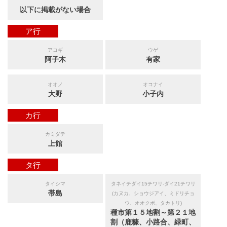
以下に掲載がない場合
ア行
アコギ
ウゲ
阿子木
有家
オオノ
オコナイ
大野
小子内
カ行
カミダテ
上館
タ行
タイシマ
タネイチダイ15チワリ-ダイ21チワリ
帯島
(カヌカ、ショウジアイ、ミドリチョ
ウ、オオクボ、タカトリ)
種市第１５地割～第２１地
割（鹿糠、小路合、緑町、