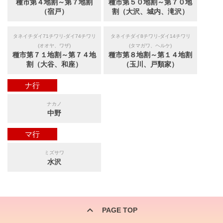
種市第４地割～第７地割
種市第５０地割～第７０地
（宿戸）
割（大沢、城内、滝沢）
タネイチダイ71チワリ-ダイ74チワリ
タネイチダイ8チワリ-ダイ14チワリ
(オオヤ、ワザ)
(タマガワ、ヘルケ)
種市第７１地割～第７４地
種市第８地割～第１４地割
割（大谷、和座）
（玉川、戸類家）
ナ行
ナカノ
中野
マ行
ミズサワ
水沢
PAGE TOP