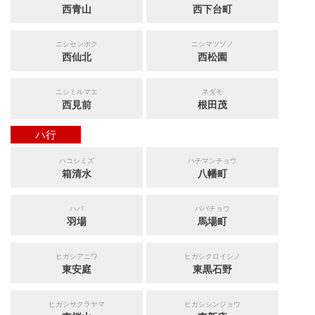
西青山
西下台町
ニシセンボク
ニシマツゾノ
西仙北
西松園
ニシミルマエ
ネダモ
西見前
根田茂
ハ行
ハコシミズ
ハチマンチョウ
箱清水
八幡町
ハバ
ババチョウ
羽場
馬場町
ヒガシアニワ
ヒガシクロイシノ
東安庭
東黒石野
ヒガシサクラヤマ
ヒガシシンジョウ