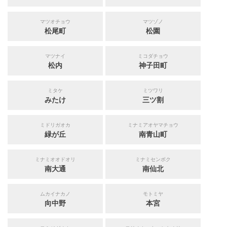
マツオチョウ
マツゾノ
松尾町
松園
マツナイ
ミコダチョウ
松内
神子田町
ミタケ
ミツワリ
みたけ
三ツ割
ミドリガオカ
ミナミアオヤマチョウ
緑が丘
南青山町
ミナミオオドオリ
ミナミセンボク
南大通
南仙北
ムカイナカノ
モトミヤ
向中野
本宮