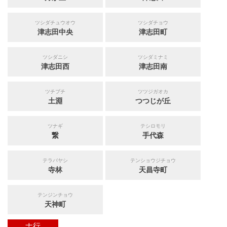
ツシダチュウオウ
ツシダチョウ
津志田中央
津志田町
ツシダニシ
ツシダミナミ
津志田西
津志田南
ツチブチ
ツツジガオカ
土淵
つつじが丘
ツナギ
テシロモリ
繋
手代森
テラバヤシ
テンショウジチョウ
寺林
天昌寺町
テンジンチョウ
天神町
ナ行