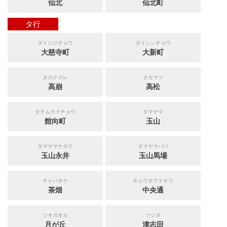
仙北
仙北町
タ行
ダイジジチョウ
ダイシンチョウ
大慈寺町
大新町
タカクズレ
タカマツ
高崩
高松
タテムカイチョウ
タマヤマ
館向町
玉山
タマヤマナガイ
タマヤマババ
玉山永井
玉山馬場
チャバタケ
チュウオウドオリ
茶畑
中央通
ツキガオカ
ツシダ
月が丘
津志田