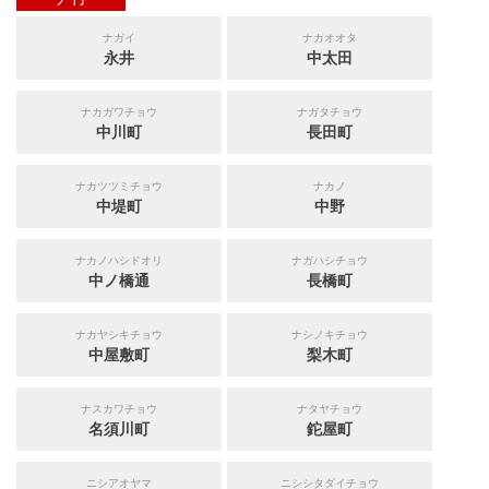
ナガイ
ナカオオタ
永井
中太田
ナカガワチョウ
ナガタチョウ
中川町
長田町
ナカツツミチョウ
ナカノ
中堤町
中野
ナカノハシドオリ
ナガハシチョウ
中ノ橋通
長橋町
ナカヤシキチョウ
ナシノキチョウ
中屋敷町
梨木町
ナスカワチョウ
ナタヤチョウ
名須川町
鉈屋町
ニシアオヤマ
ニシシタダイチョウ