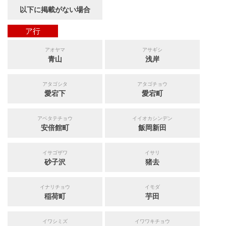
以下に掲載がない場合
ア行
アオヤマ
アサギシ
青山
浅岸
アタゴシタ
アタゴチョウ
愛宕下
愛宕町
アベタテチョウ
イイオカシンデン
安倍館町
飯岡新田
イサゴザワ
イサリ
砂子沢
猪去
イナリチョウ
イモダ
稲荷町
芋田
イワシミズ
イワワキチョウ