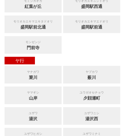
モミジガオカ
モリオカエキニシトオリ
紅葉が丘
盛岡駅西通
モリオカエキマエキタドオリ
モリオカエキマエドオリ
盛岡駅前北通
盛岡駅前通
モンゼンジ
門前寺
ヤ行
ヤナガワ
ヤブカワ
簗川
薮川
ヤマギシ
ユウガオセチョウ
山岸
夕顔瀬町
ユザワ
ユザワニシ
湯沢
湯沢西
ユザワヒガシ
ユザワミナミ