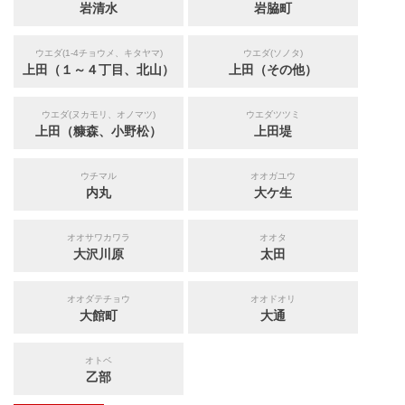
岩清水
岩脇町
ウエダ(1-4チョウメ、キタヤマ)
ウエダ(ソノタ)
上田（１～４丁目、北山）
上田（その他）
ウエダ(ヌカモリ、オノマツ)
ウエダツツミ
上田（糠森、小野松）
上田堤
ウチマル
オオガユウ
内丸
大ケ生
オオサワカワラ
オオタ
大沢川原
太田
オオダテチョウ
オオドオリ
大館町
大通
オトベ
乙部