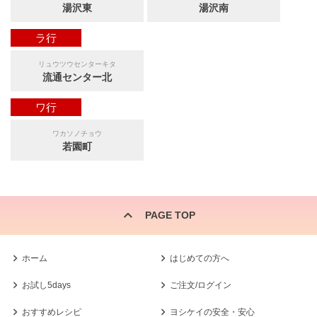
湯沢東
湯沢南
ラ行
リュウツウセンターキタ
流通センター北
ワ行
ワカソノチョウ
若園町
PAGE TOP
ホーム
はじめての方へ
お試し5days
ご注文/ログイン
おすすめレシピ
ヨシケイの安全・安心