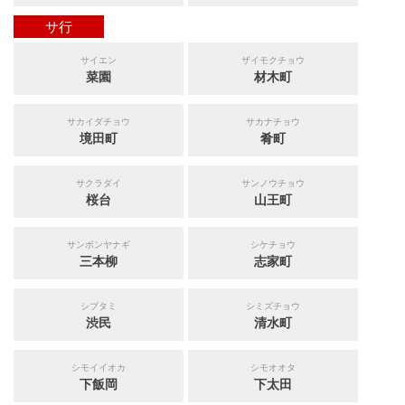
サ行
サイエン
ザイモクチョウ
菜園
材木町
サカイダチョウ
サカナチョウ
境田町
肴町
サクラダイ
サンノウチョウ
桜台
山王町
サンボンヤナギ
シケチョウ
三本柳
志家町
シブタミ
シミズチョウ
渋民
清水町
シモイイオカ
シモオオタ
下飯岡
下太田