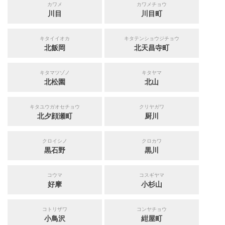
カワメ
カワメチョウ
川目
川目町
キタイイオカ
キタテンショウジチョウ
北飯岡
北天昌寺町
キタマツゾノ
キタヤマ
北松園
北山
キタユウガオセチョウ
クリヤガワ
北夕顔瀬町
厨川
クロイシノ
クロカワ
黒石野
黒川
コウマ
コスギヤマ
好摩
小杉山
コトリザワ
コンヤチョウ
小鳥沢
紺屋町