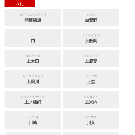
カ行
カイウンバシドオリ
カガノ
開運橋通
加賀野
カド
カミイイオカ
門
上飯岡
カミオオタ
カミカヅマ
上太田
上鹿妻
カミクリヤガワ
カミドウ
上厨川
上堂
カミノハシチョウ
カミヨナイ
上ノ橋町
上米内
カワサキ
カワマタ
川崎
川又