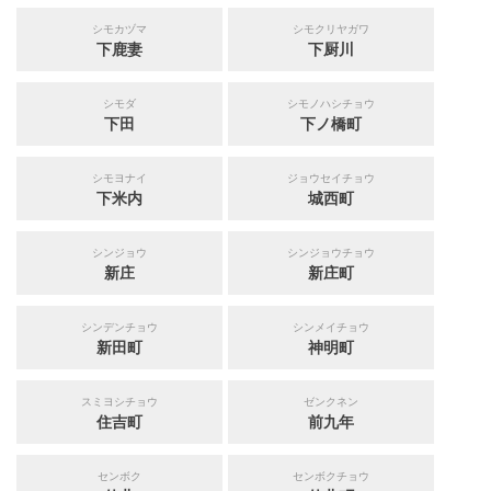
シモカヅマ
シモクリヤガワ
下鹿妻
下厨川
シモダ
シモノハシチョウ
下田
下ノ橋町
シモヨナイ
ジョウセイチョウ
下米内
城西町
シンジョウ
シンジョウチョウ
新庄
新庄町
シンデンチョウ
シンメイチョウ
新田町
神明町
スミヨシチョウ
ゼンクネン
住吉町
前九年
センボク
センボクチョウ