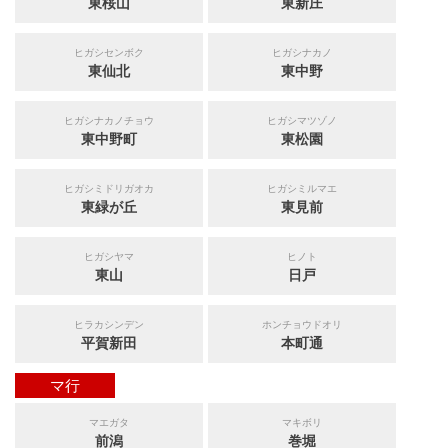
東桜山
東新庄
ヒガシセンボク
ヒガシナカノ
東仙北
東中野
ヒガシナカノチョウ
ヒガシマツゾノ
東中野町
東松園
ヒガシミドリガオカ
ヒガシミルマエ
東緑が丘
東見前
ヒガシヤマ
ヒノト
東山
日戸
ヒラカシンデン
ホンチョウドオリ
平賀新田
本町通
マ行
マエガタ
マキボリ
前潟
巻堀