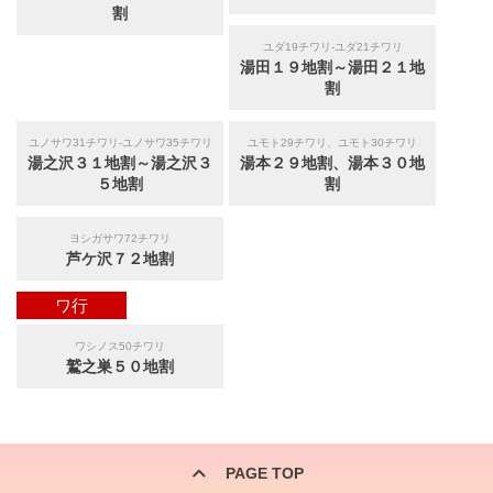
割
ユダ19チワリ-ユダ21チワリ
湯田１９地割～湯田２１地
割
ユノサワ31チワリ-ユノサワ35チワリ
ユモト29チワリ、ユモト30チワリ
湯之沢３１地割～湯之沢３
湯本２９地割、湯本３０地
５地割
割
ヨシガサワ72チワリ
芦ケ沢７２地割
ワ行
ワシノス50チワリ
鷲之巣５０地割
PAGE TOP