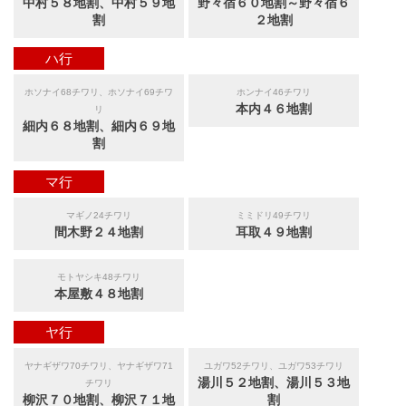
中村５８地割、中村５９地
野々宿６０地割～野々宿６
割
２地割
ハ行
ホソナイ68チワリ、ホソナイ69チワ
ホンナイ46チワリ
本内４６地割
リ
細内６８地割、細内６９地
割
マ行
マギノ24チワリ
ミミドリ49チワリ
間木野２４地割
耳取４９地割
モトヤシキ48チワリ
本屋敷４８地割
ヤ行
ヤナギザワ70チワリ、ヤナギザワ71
ユガワ52チワリ、ユガワ53チワリ
湯川５２地割、湯川５３地
チワリ
柳沢７０地割、柳沢７１地
割