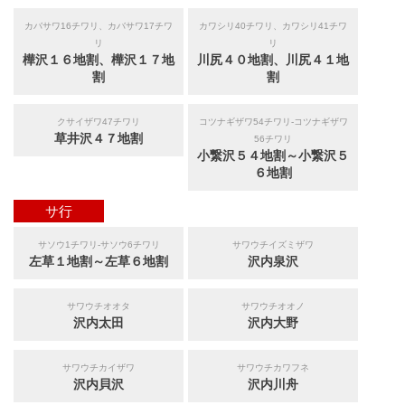
カバサワ16チワリ、カバサワ17チワ
カワシリ40チワリ、カワシリ41チワ
リ
リ
樺沢１６地割、樺沢１７地
川尻４０地割、川尻４１地
割
割
クサイザワ47チワリ
コツナギザワ54チワリ-コツナギザワ
草井沢４７地割
56チワリ
小繋沢５４地割～小繋沢５
６地割
サ行
サソウ1チワリ-サソウ6チワリ
サワウチイズミザワ
左草１地割～左草６地割
沢内泉沢
サワウチオオタ
サワウチオオノ
沢内太田
沢内大野
サワウチカイザワ
サワウチカワフネ
沢内貝沢
沢内川舟