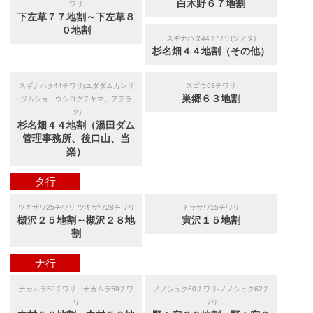
白木野６７地割
ワリ
下左草７７地割～下左草８
０地割
スギナハタ44チワリ(ソノタ)
杉名畑４４地割（その他）
スギナハタ44チワリ(ユダダムカンリ
スゴウ63チワリ
巣郷６３地割
ジムショ、ウシログチヤマ、アテラ
ク)
杉名畑４４地割（湯田ダム
管理事務所、後口山、当
楽）
タ行
ツキザワ25チワリ-ツキザワ28チワリ
トラサワ15チワリ
槻沢２５地割～槻沢２８地
寅沢１５地割
割
ナ行
ナカムラ58チワリ、ナカムラ59チワ
ノノシュク60チワリ-ノノシュク62チ
リ
ワリ