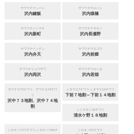
サワウチケンパン
サワウチサルハシ
沢内鍵飯
沢内猿橋
サワウチシンマチ
サワウチナガセノ
沢内新町
沢内長瀬野
サワウチベンテン
サワウチマエゴウ
沢内弁天
沢内前郷
サワウチリョウザワ
サワウチワカハタ
沢内両沢
沢内若畑
サワナカ73チワリ、サワナカ74チワ
シタマエ7チワリ-シタマエ14チワリ
下前７地割～下前１４地割
リ
沢中７３地割、沢中７４地
割
シミズガノ18チワリ
清水ケ野１８地割
シモサソウ77チワリ-シモサソウ80チ
シロキノ67チワリ