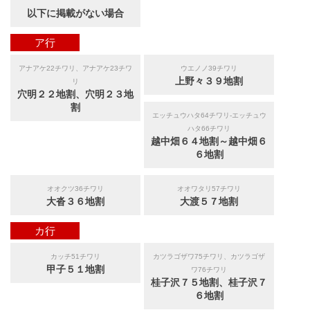
以下に掲載がない場合
ア行
アナアケ22チワリ、アナアケ23チワ
ウエノノ39チワリ
上野々３９地割
リ
穴明２２地割、穴明２３地
割
エッチュウハタ64チワリ-エッチュウ
ハタ66チワリ
越中畑６４地割～越中畑６
６地割
オオクツ36チワリ
オオワタリ57チワリ
大沓３６地割
大渡５７地割
カ行
カッチ51チワリ
カツラゴザワ75チワリ、カツラゴザ
甲子５１地割
ワ76チワリ
桂子沢７５地割、桂子沢７
６地割