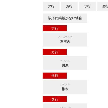
ア行
カ行
サ行
タ
以下に掲載がない場合
ア行
イシカワウチ
石河内
カ行
カワバル
川原
サ行
シイノキ
椎木
タ行