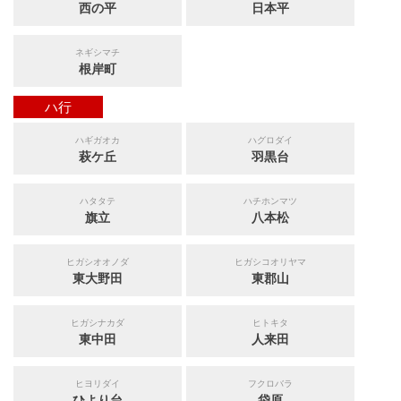
西の平
日本平
ネギシマチ
根岸町
ハ行
ハギガオカ
ハグロダイ
萩ケ丘
羽黒台
ハタタテ
ハチホンマツ
旗立
八本松
ヒガシオオノダ
ヒガシコオリヤマ
東大野田
東郡山
ヒガシナカダ
ヒトキタ
東中田
人来田
ヒヨリダイ
フクロバラ
ひより台
袋原