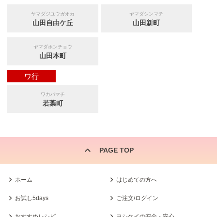
ヤマダジユウガオカ
ヤマダシンマチ
山田自由ケ丘
山田新町
ヤマダホンチョウ
山田本町
ワ行
ワカバマチ
若葉町
PAGE TOP
ホーム
はじめての方へ
お試し5days
ご注文/ログイン
おすすめレシピ
ヨシケイの安全・安心