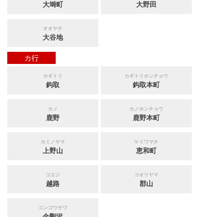
大塒町
大野田
オオヤチ
大谷地
カ行
カギトリ
カギトリホンチョウ
鈎取
鈎取本町
カノ
カノホンチョウ
鹿野
鹿野本町
カミノヤマ
ケイワマチ
上野山
恵和町
コエジ
コオリヤマ
越路
郡山
コンゴウサワ
金剛沢