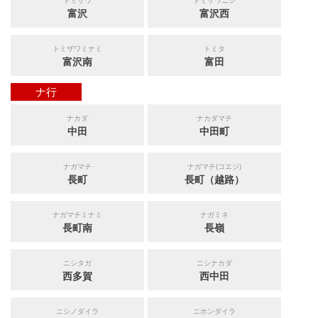
トミザワ
トミザワニシ
富沢
富沢西
トミザワミナミ
トミタ
富沢南
富田
ナ行
ナカダ
ナカダマチ
中田
中田町
ナガマチ
ナガマチ(コエジ)
長町
長町（越路）
ナガマチミナミ
ナガミネ
長町南
長嶺
ニシタガ
ニシナカダ
西多賀
西中田
ニシノダイラ
ニホンダイラ