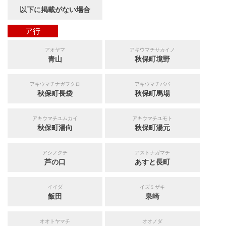
以下に掲載がない場合
ア行
アオヤマ
アキウマチサカイノ
青山
秋保町境野
アキウマチナガフクロ
アキウマチババ
秋保町長袋
秋保町馬場
アキウマチユムカイ
アキウマチユモト
秋保町湯向
秋保町湯元
アシノクチ
アストナガマチ
芦の口
あすと長町
イイダ
イズミザキ
飯田
泉崎
オオトヤマチ
オオノダ