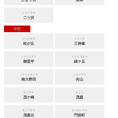
フタツサワ
二ツ沢
マ行
マツガオカ
ミカミネ
松が丘
三神峯
ミドウダイラ
ミドリガオカ
御堂平
緑ケ丘
ミナミオオノダ
ムカイヤマ
南大野田
向山
モガサキ
モニワ
茂ケ崎
茂庭
モニワダイ
モンゼンマチ
茂庭台
門前町