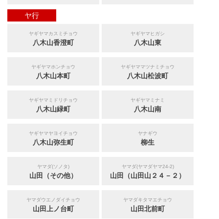
ヤ行
ヤギヤマカスミチョウ
ヤギヤマヒガシ
八木山香澄町
八木山東
ヤギヤマホンチョウ
ヤギヤママツナミチョウ
八木山本町
八木山松波町
ヤギヤマミドリチョウ
ヤギヤマミナミ
八木山緑町
八木山南
ヤギヤマヤヨイチョウ
ヤナギウ
八木山弥生町
柳生
ヤマダ(ソノタ)
ヤマダ(ヤマダヤマ24-2)
山田（その他）
山田（山田山２４－２）
ヤマダウエノダイチョウ
ヤマダキタマエチョウ
山田上ノ台町
山田北前町