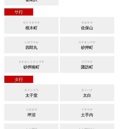
サ行
サクラギマチ
サホヤマ
桜木町
佐保山
シロウマル
スナオシマチ
四郎丸
砂押町
スナオシミナミマチ
スワマチ
砂押南町
諏訪町
タ行
タイシドウ
タイハク
太子堂
太白
ツボヌマ
ドテウチ
坪沼
土手内