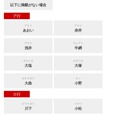
以下に掲載がない場合
ア行
アオイ
アカイ
あおい
赤井
アサイ
ウシアミ
浅井
牛網
オオシオ
オオツカ
大塩
大塚
オオマガリ
オノ
大曲
小野
カ行
カワクダリ
コマツ
川下
小松