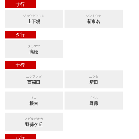
サ行
ジョウゲツツミ
シントウナ
上下堤
新東名
タ行
タカマツ
高松
ナ行
ニシフクダ
ニツタ
西福田
新田
ネコ
ノビル
根古
野蒜
ノビルガオカ
野蒜ケ丘
ハ行