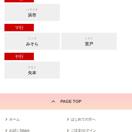
ハマイチ
浜市
マ行
ミソラ
ミヤト
みそら
宮戸
ヤ行
ヤモト
矢本
PAGE TOP
ホーム
はじめての方へ
お試し5days
ご注文/ログイン