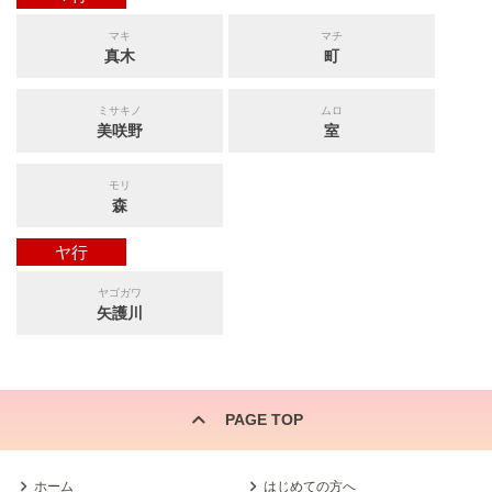
マキ
マチ
真木
町
ミサキノ
ムロ
美咲野
室
モリ
森
ヤ行
ヤゴガワ
矢護川
PAGE TOP
ホーム
はじめての方へ