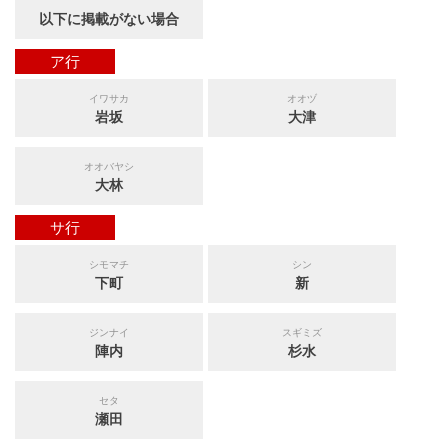
以下に掲載がない場合
ア行
イワサカ
オオヅ
岩坂
大津
オオバヤシ
大林
サ行
シモマチ
シン
下町
新
ジンナイ
スギミズ
陣内
杉水
セタ
瀬田