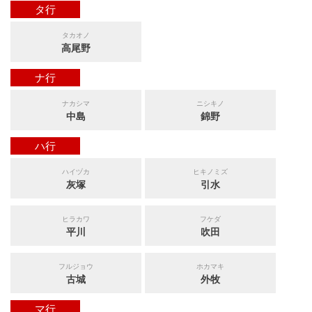
タ行
タカオノ
高尾野
ナ行
ナカシマ
ニシキノ
中島
錦野
ハ行
ハイヅカ
ヒキノミズ
灰塚
引水
ヒラカワ
フケダ
平川
吹田
フルジョウ
ホカマキ
古城
外牧
マ行