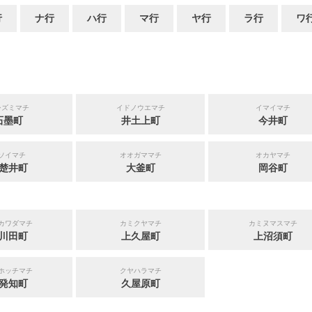
行
ナ行
ハ行
マ行
ヤ行
ラ行
ワ
シズミマチ
イドノウエマチ
イマイマチ
石墨町
井土上町
今井町
ソイマチ
オオガママチ
オカヤマチ
楚井町
大釜町
岡谷町
カワダマチ
カミクヤマチ
カミヌマスマチ
川田町
上久屋町
上沼須町
ホッチマチ
クヤハラマチ
発知町
久屋原町