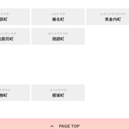
ハラマチ
ハルナマチ
ヒガシクラウチマチ
原町
榛名町
東倉内町
シンデンマチ
ホリメグリマチ
知新田町
堀廻町
ナギマチ
ヨコヅカマチ
柳町
横塚町
PAGE TOP