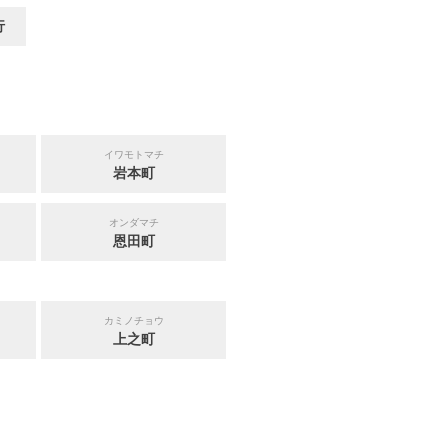
行
イワモトマチ
岩本町
オンダマチ
恩田町
カミノチョウ
上之町