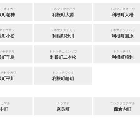
マチオイガミ
トネマチオオハラ
トネマチオオヨウ
根町老神
利根町大原
利根町大楊
マチコマツ
トネマチスナガワ
トネマチソノハラ
根町小松
利根町砂川
利根町園原
マチチドリ
トネマチニホンマツ
トネマチネリ
根町千鳥
利根町二本松
利根町根利
マチヒラガワ
トネマチワクミ
根町平川
利根町輪組
ナカマチ
ナラマチ
ニシクラウチマチ
中町
奈良町
西倉内町