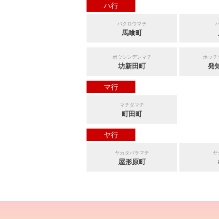
ハ行
バクロウマチ
馬喰町
ボウシンデンマチ
ホッチ
坊新田町
発
マ行
マチダマチ
町田町
ヤ行
ヤカタバラマチ
ヤ
屋形原町