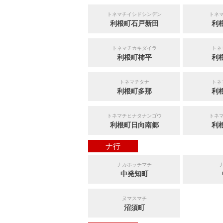
トネマチイシドシンデン
トネ
利根町石戸新田
利
トネマチカキダイラ
トネ
利根町柿平
利
トネマチタナ
トネ
利根町多那
利
トネマチヒナタナンゴウ
トネ
利根町日向南郷
利
ナ行
ナカホッチマチ
中発知町
ヌマスマチ
沼須町