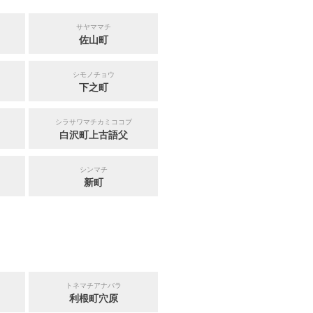
サヤママチ
佐山町
シモノチョウ
下之町
シラサワマチカミココブ
白沢町上古語父
シンマチ
新町
トネマチアナバラ
利根町穴原