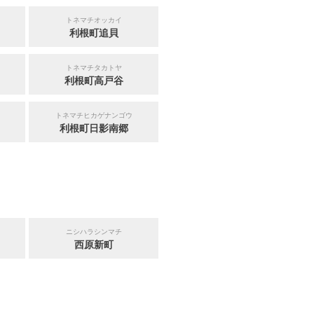
トネマチオッカイ
利根町追貝
トネマチタカトヤ
利根町高戸谷
トネマチヒカゲナンゴウ
利根町日影南郷
ニシハラシンマチ
西原新町