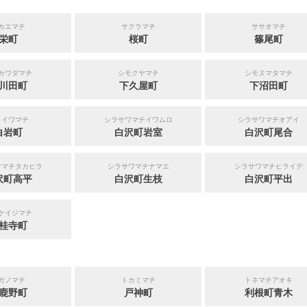
カエマチ
サクラマチ
ササオマチ
栄町
桜町
篠尾町
カワダマチ
シモクヤマチ
シモヌマタマチ
川田町
下久屋町
下沼田町
ライワマチ
シラサワマチイワムロ
シラサワマチオアイ
白岩町
白沢町岩室
白沢町尾合
ワマチタカヒラ
シラサワマチナマエ
シラサワマチヒライデ
沢町高平
白沢町生枝
白沢町平出
ケイジマチ
桂寺町
ガノマチ
トカミマチ
トネマチアオキ
鹿野町
戸神町
利根町青木