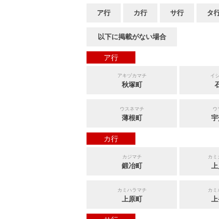
ア行
カ行
サ行
タ
以下に掲載がない場合
ア行
アキヅカマチ
イ
秋塚町
ウスネマチ
ウ
薄根町
宇
カ行
カジマチ
カミ
鍛冶町
上
カミハラマチ
カミ
上原町
上