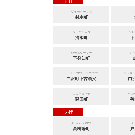
サ行
ザイモクチョウ
サ
材木町
シミズチョウ
シモ
清水町
下
シモホッチマチ
シ
下発知町
シラサワマチシモココブ
シラサ
白沢町下古語父
白
スズリダマチ
ゼン
硯田町
善
タ行
タカハシバマチ
ト
高橋場町
戸