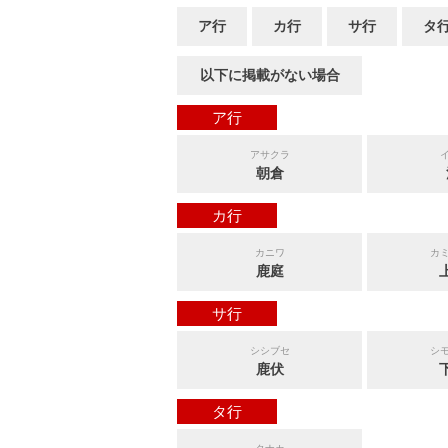
ア行
カ行
サ行
タ
以下に掲載がない場合
ア行
アサクラ
朝倉
カ行
カニワ
カ
鹿庭
サ行
シシブセ
シ
鹿伏
タ行