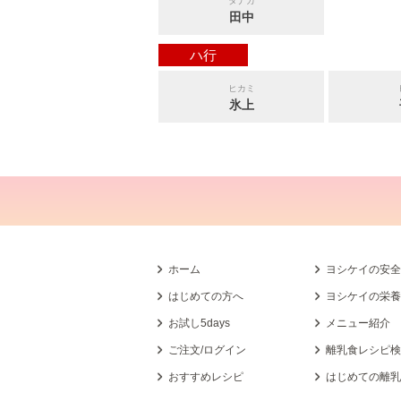
タナカ
田中
ハ行
ヒカミ
氷上
ホーム
ヨシケイの安
はじめての方へ
ヨシケイの栄
お試し5days
メニュー紹介
ご注文/ログイン
離乳食レシピ
おすすめレシピ
はじめての離