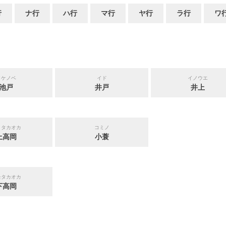
行
ナ行
ハ行
マ行
ヤ行
ラ行
ワ
イケノベ
イド
イノウエ
池戸
井戸
井上
ミタカオカ
コミノ
上高岡
小蓑
モタカオカ
下高岡