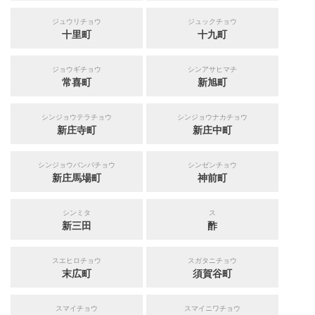
ジュウリチョウ
ジュックチョウ
十里町
十九町
ジョウギチョウ
シンアサヒマチ
常喜町
新旭町
シンジョウテラチョウ
シンジョウナカチョウ
新庄寺町
新庄中町
シンジョウバンバチョウ
シンゼンチョウ
新庄馬場町
神前町
シンミタ
ス
新三田
酢
スエヒロチョウ
スガタニチョウ
末広町
須賀谷町
スマイチョウ
スマイニワチョウ