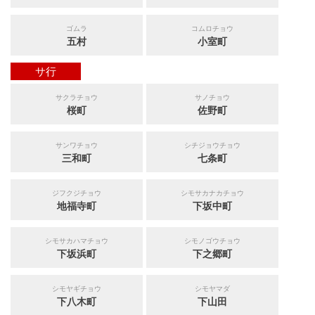
ゴムラ
コムロチョウ
五村
小室町
サ行
サクラチョウ
サノチョウ
桜町
佐野町
サンワチョウ
シチジョウチョウ
三和町
七条町
ジフクジチョウ
シモサカナカチョウ
地福寺町
下坂中町
シモサカハマチョウ
シモノゴウチョウ
下坂浜町
下之郷町
シモヤギチョウ
シモヤマダ
下八木町
下山田