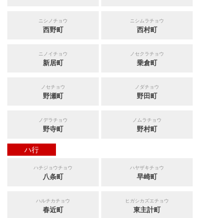
ニシノチョウ
ニシムラチョウ
西野町
西村町
ニノイチョウ
ノセクラチョウ
新居町
乗倉町
ノセチョウ
ノダチョウ
野瀬町
野田町
ノデラチョウ
ノムラチョウ
野寺町
野村町
ハ行
ハチジョウチョウ
ハヤザキチョウ
八条町
早崎町
ハルチカチョウ
ヒガシカズエチョウ
春近町
東主計町