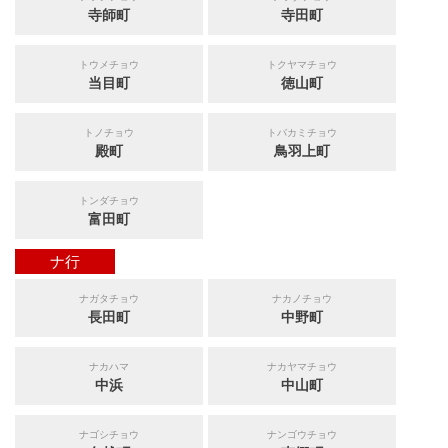
寺師町
寺田町
トウメチョウ
トクヤマチョウ
当目町
徳山町
トノチョウ
トバカミチョウ
殿町
鳥羽上町
トンダチョウ
富田町
ナ行
ナガタチョウ
ナカノチョウ
長田町
中野町
ナカハマ
ナカヤマチョウ
中浜
中山町
ナゴシチョウ
ナンゴウチョウ