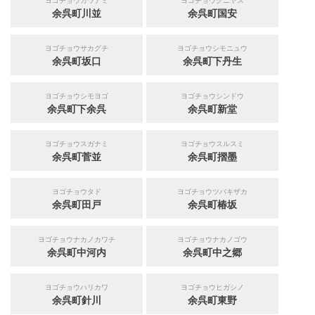
ヨゴチョウカワナミ
ヨゴチョウクニヤス
余呉町川並
余呉町国安
ヨゴチョウサカグチ
ヨゴチョウシモニュウ
余呉町坂口
余呉町下丹生
ヨゴチョウシモヨゴ
ヨゴチョウシンドウ
余呉町下余呉
余呉町新堂
ヨゴチョウスガナミ
ヨゴチョウスルスミ
余呉町菅並
余呉町摺墨
ヨゴチョウタド
ヨゴチョウツバキザカ
余呉町田戸
余呉町椿坂
ヨゴチョウナカノカワチ
ヨゴチョウナカノゴウ
余呉町中河内
余呉町中之郷
ヨゴチョウハリカワ
ヨゴチョウヒガシノ
余呉町針川
余呉町東野