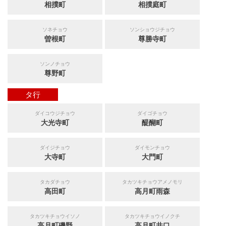
相撲町
相撲庭町
ソネチョウ
ソンショウジチョウ
曽根町
尊勝寺町
ソンノチョウ
尊野町
タ行
ダイコウジチョウ
ダイゴチョウ
大光寺町
醍醐町
ダイジチョウ
ダイモンチョウ
大寺町
大門町
タカダチョウ
タカツキチョウアメノモリ
高田町
高月町雨森
タカツキチョウイソノ
タカツキチョウイノクチ
高月町磯野
高月町井口