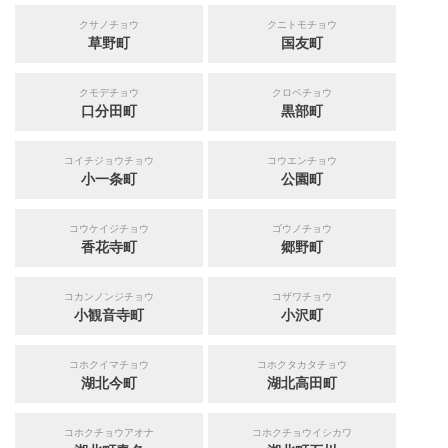
クサノチョウ
クニトモチョウ
草野町
国友町
クモデチョウ
クロベチョウ
口分田町
黒部町
コイチジョウチョウ
コウエンチョウ
小一条町
公園町
コウケイジチョウ
ゴウノチョウ
香花寺町
郷野町
コカンノンジチョウ
コザワチョウ
小観音寺町
小沢町
コホクイマチョウ
コホクタカタチョウ
湖北今町
湖北高田町
コホクチョウアオナ
コホクチョウイシカワ