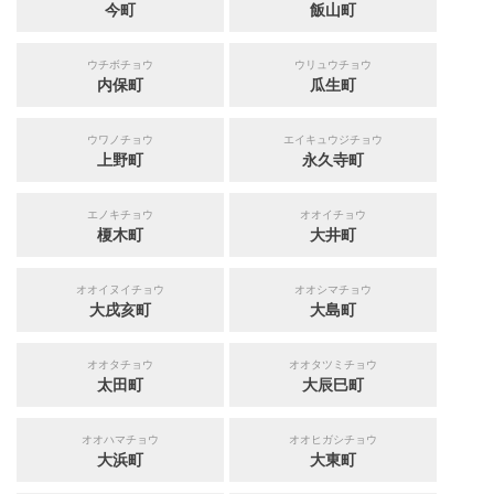
今町
飯山町
ウチボチョウ
ウリュウチョウ
内保町
瓜生町
ウワノチョウ
エイキュウジチョウ
上野町
永久寺町
エノキチョウ
オオイチョウ
榎木町
大井町
オオイヌイチョウ
オオシマチョウ
大戌亥町
大島町
オオタチョウ
オオタツミチョウ
太田町
大辰巳町
オオハマチョウ
オオヒガシチョウ
大浜町
大東町