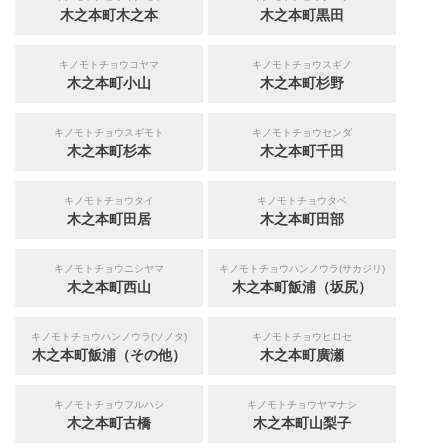
木之本町木之本
木之本町黒田
キノモトチョウコヤマ
キノモトチョウスギノ
木之本町小山
木之本町杉野
キノモトチョウスギモト
キノモトチョウセンダ
木之本町杉本
木之本町千田
キノモトチョウタイ
キノモトチョウタベ
木之本町田居
木之本町田部
キノモトチョウニシヤマ
キノモトチョウハンノウラ(サカジリ)
木之本町西山
木之本町飯浦（坂尻）
キノモトチョウハンノウラ(ソノタ)
キノモトチョウヒロセ
木之本町飯浦（その他）
木之本町廣瀬
キノモトチョウフルハシ
キノモトチョウヤマナシ
木之本町古橋
木之本町山梨子