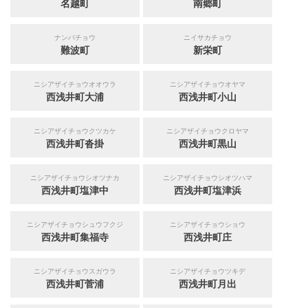
名越町
南郷町
ナンバチョウ
ニイサカチョウ
難波町
新栄町
ニシアザイチョウオオウラ
ニシアザイチョウオヤマ
西浅井町大浦
西浅井町小山
ニシアザイチョウクツカケ
ニシアザイチョウクロヤマ
西浅井町沓掛
西浅井町黒山
ニシアザイチョウシオツナカ
ニシアザイチョウシオツハマ
西浅井町塩津中
西浅井町塩津浜
ニシアザイチョウシュウフクジ
ニシアザイチョウショウ
西浅井町集福寺
西浅井町庄
ニシアザイチョウスガウラ
ニシアザイチョウツキデ
西浅井町菅浦
西浅井町月出