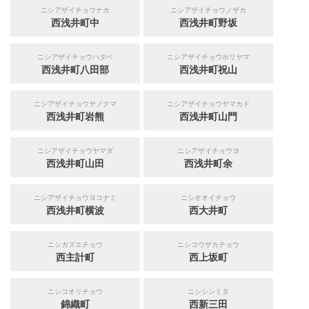
ニシアザイチョウナカ
ニシアザイチョウノザカ
西浅井町中
西浅井町野坂
ニシアザイチョウハタベ
ニシアザイチョウホリヤマ
西浅井町八田部
西浅井町祝山
ニシアザイチョウヤノクマ
ニシアザイチョウヤマカド
西浅井町岩熊
西浅井町山門
ニシアザイチョウヤマダ
ニシアザイチョウヨ
西浅井町山田
西浅井町余
ニシアザイチョウヨコナミ
ニシオオイチョウ
西浅井町横波
西大井町
ニシカズエチョウ
ニシコウザカチョウ
西主計町
西上坂町
ニシコオリチョウ
ニシシンミタ
錦織町
西新三田