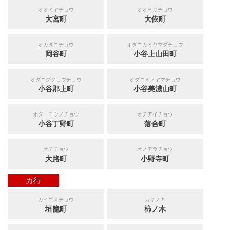
オオミヤチョウ
オオヨリチョウ
大宮町
大依町
オカダニチョウ
オダニカミヤマダチョウ
岡谷町
小谷上山田町
オダニグジョウチョウ
オダニミノヤマチョウ
小谷郡上町
小谷美濃山町
オダニヨウノチョウ
オチアイチョウ
小谷丁野町
落合町
オチチョウ
オノデラチョウ
大路町
小野寺町
カ行
カイゴメチョウ
カキノキ
垣籠町
柿ノ木