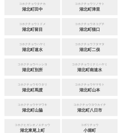
コホクチョウタナカ
コホクチョウツノサト
湖北町田中
湖北町津里
コホクチョウトドメ
コホクチョウネコグチ
湖北町留目
湖北町猫口
コホクチョウハヤミ
コホクチョウフタマタ
湖北町速水
湖北町二俣
コホクチョウベッシヨ
コホクチョウミナミハヤミ
湖北町別所
湖北町南速水
コホクチョウモウタリ
コホクチョウヤマモト
湖北町馬渡
湖北町山本
コホクチョウヤマワキ
コホクチョウヨウカイチ
湖北町山脇
湖北町八日市
コホクヒガシオノエチョウ
コボリチョウ
湖北東尾上町
小堀町