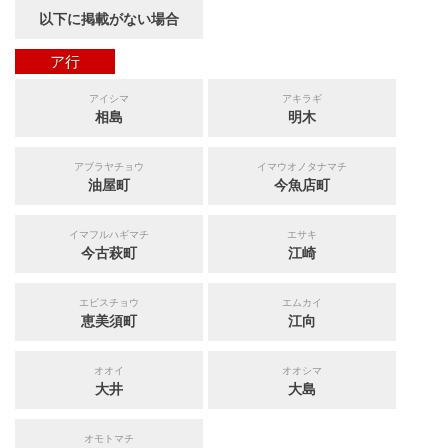
以下に掲載がない場合
ア行
アイシマ
アキラギ
相島
明木
アブラヤチョウ
イマウオノタナマチ
油屋町
今魚店町
イマフルハギマチ
エサキ
今古萩町
江崎
エビスチョウ
エムカイ
恵美須町
江向
オオイ
オオシマ
大井
大島
オモトマチ