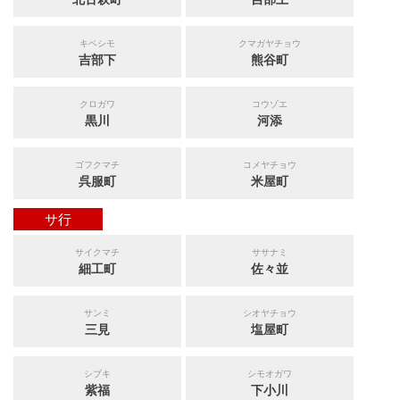
キベシモ
クマガヤチョウ
吉部下
熊谷町
クロガワ
コウゾエ
黒川
河添
ゴフクマチ
コメヤチョウ
呉服町
米屋町
サ行
サイクマチ
ササナミ
細工町
佐々並
サンミ
シオヤチョウ
三見
塩屋町
シブキ
シモオガワ
紫福
下小川