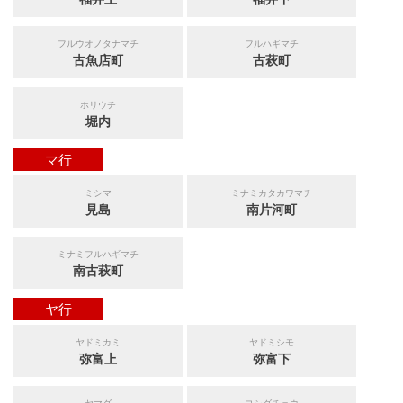
フルウオノタナマチ
フルハギマチ
古魚店町
古萩町
ホリウチ
堀内
マ行
ミシマ
ミナミカタカワマチ
見島
南片河町
ミナミフルハギマチ
南古萩町
ヤ行
ヤドミカミ
ヤドミシモ
弥富上
弥富下