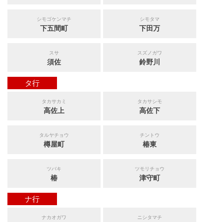
シモゴケンマチ
シモタマ
下五間町
下田万
スサ
スズノガワ
須佐
鈴野川
タ行
タカサカミ
タカサシモ
高佐上
高佐下
タルヤチョウ
チントウ
樽屋町
椿東
ツバキ
ツモリチョウ
椿
津守町
ナ行
ナカオガワ
ニシタマチ