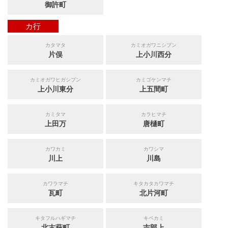
御許町
カ行
カタマタ
カミオガワニシブン
片俣
上小川西分
カミオガワヒガシブン
カミゴケンマチ
上小川東分
上五間町
カミタマ
カラヒマチ
上田万
唐樋町
カワカミ
カワシマ
川上
川島
カワラマチ
キタカタカワマチ
瓦町
北片河町
キタフルハギマチ
キベカミ
北古萩町
吉部上