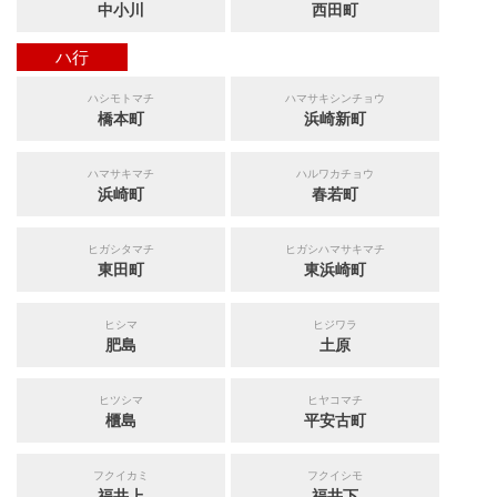
中小川
西田町
ハ行
ハシモトマチ
ハマサキシンチョウ
橋本町
浜崎新町
ハマサキマチ
ハルワカチョウ
浜崎町
春若町
ヒガシタマチ
ヒガシハマサキマチ
東田町
東浜崎町
ヒシマ
ヒジワラ
肥島
土原
ヒツシマ
ヒヤコマチ
櫃島
平安古町
フクイカミ
フクイシモ
福井上
福井下