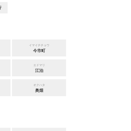
行
イマイチチョウ
今市町
エドマリ
江泊
オクハタ
奥畑