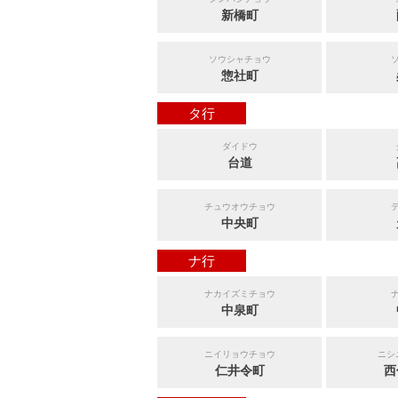
新橋町
ソウシャチョウ
惣社町
タ行
ダイドウ
台道
チュウオウチョウ
中央町
ナ行
ナカイズミチョウ
中泉町
ニイリョウチョウ
ニシ
仁井令町
西