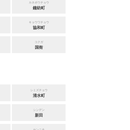
カネボウチョウ
鐘紡町
キョウワチョウ
協和町
コクガ
国衙
シミズチョウ
清水町
シンデン
新田
センニチ