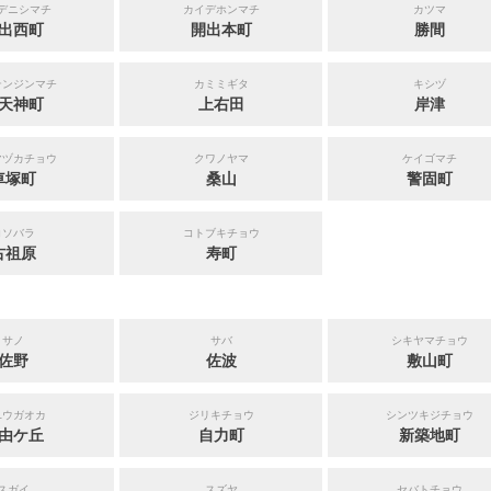
デニシマチ
カイデホンマチ
カツマ
出西町
開出本町
勝間
テンジンマチ
カミミギタ
キシヅ
天神町
上右田
岸津
マヅカチョウ
クワノヤマ
ケイゴマチ
車塚町
桑山
警固町
コソバラ
コトブキチョウ
古祖原
寿町
サノ
サバ
シキヤマチョウ
佐野
佐波
敷山町
ユウガオカ
ジリキチョウ
シンツキジチョウ
由ケ丘
自力町
新築地町
スガイ
スズヤ
セバトチョウ