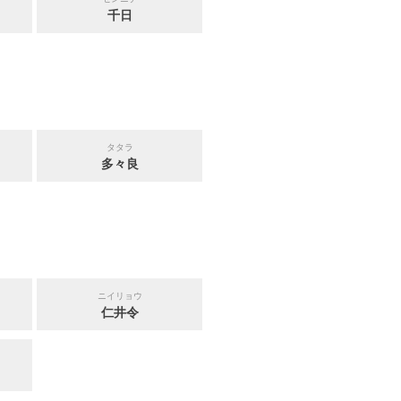
千日
タタラ
多々良
ニイリョウ
仁井令