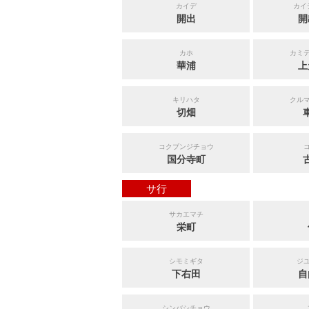
カイデ
カイ
開出
開
カホ
カミ
華浦
上
キリハタ
クル
切畑
コクブンジチョウ
国分寺町
サ行
サカエマチ
栄町
シモミギタ
ジ
下右田
自
シンバシチョウ