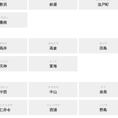
酢貝
鈴屋
迫戸町
ソウナン
桑南
タカイ
タカクラ
タジマ
高井
高倉
田島
テンジン
トノミ
天神
富海
ナカニシ
ナカヤマ
ナミ
中西
中山
奈美
ニイリョウ
ニシノウラ
ノシマ
仁井令
西浦
野島