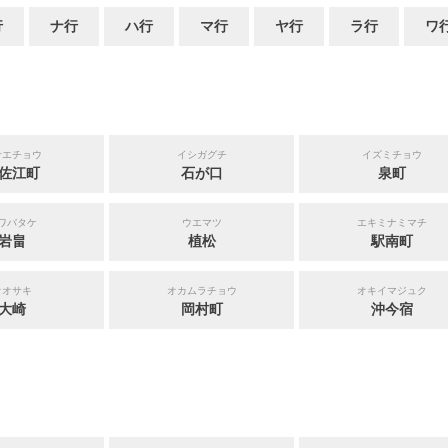
行
ナ行
ハ行
マ行
ヤ行
ラ行
ワ
サエチョウ
イシガグチ
イズミチョウ
佐江町
石が口
泉町
ワバタケ
ウエマツ
エキミナミマチ
岩畠
植松
駅南町
オオサキ
オカムラチョウ
オキイマジュク
大崎
岡村町
沖今宿