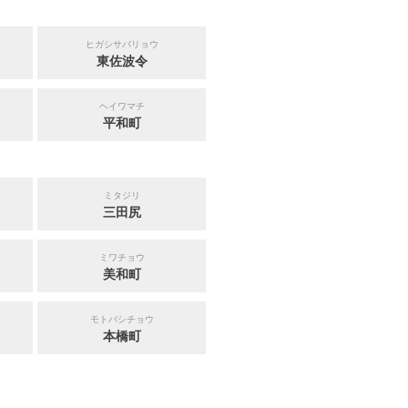
ヒガシサバリョウ
東佐波令
ヘイワマチ
平和町
ミタジリ
三田尻
ミワチョウ
美和町
モトバシチョウ
本橋町