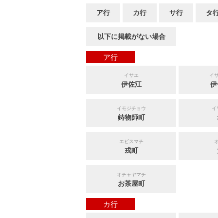
ア行
カ行
サ行
タ
以下に掲載がない場合
ア行
イサエ
イ
伊佐江
伊
イモジチョウ
イ
鋳物師町
エビスマチ
戎町
オチャヤマチ
お茶屋町
カ行