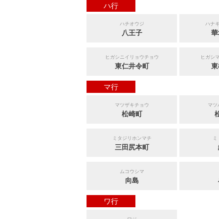
ハ行
ハチオウジ
ハナ
八王子
華
ヒガシニイリョウチョウ
ヒガシ
東仁井令町
東
マ行
マツザキチョウ
マツ
松崎町
ミタジリホンマチ
ミ
三田尻本町
ムコウシマ
向島
ワ行