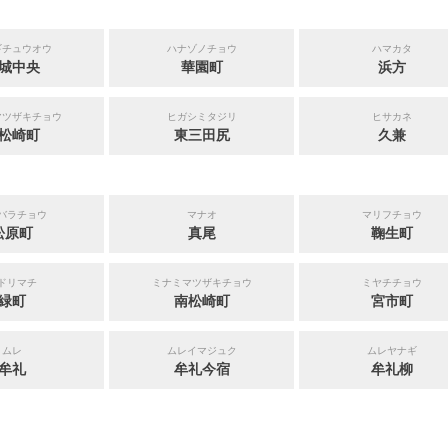
ギチュウオウ
ハナゾノチョウ
ハマカタ
城中央
華園町
浜方
マツザキチョウ
ヒガシミタジリ
ヒサカネ
松崎町
東三田尻
久兼
バラチョウ
マナオ
マリフチョウ
松原町
真尾
鞠生町
ドリマチ
ミナミマツザキチョウ
ミヤチチョウ
緑町
南松崎町
宮市町
ムレ
ムレイマジュク
ムレヤナギ
牟礼
牟礼今宿
牟礼柳