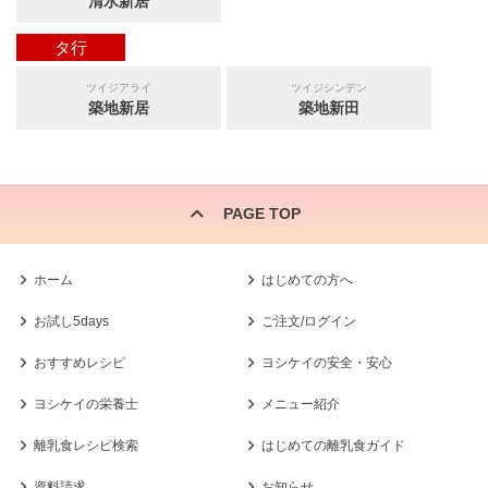
清水新居
タ行
ツイジアライ
ツイジシンデン
築地新居
築地新田
PAGE TOP
ホーム
はじめての方へ
お試し5days
ご注文/ログイン
おすすめレシピ
ヨシケイの安全・安心
ヨシケイの栄養士
メニュー紹介
離乳食レシピ検索
はじめての離乳食ガイド
資料請求
お知らせ