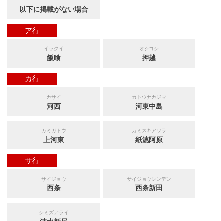
以下に掲載がない場合
ア行
イックイ
オシコシ
飯喰
押越
カ行
カサイ
カトウナカジマ
河西
河東中島
カミガトウ
カミスキアワラ
上河東
紙漉阿原
サ行
サイジョウ
サイジョウシンデン
西条
西条新田
シミズアライ