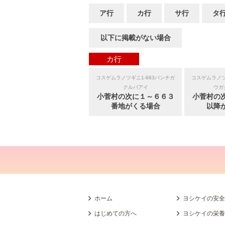
ア行
カ行
サ行
タ
以下に掲載がない場合
カ行
コスゲムラノツギニ1-663バンチガ
コスゲムラノツ
クルバアイ
ウガ
小菅村の次に１～６６３
小菅村の
番地がくる場合
以降
ホーム
ヨシケイの安
はじめての方へ
ヨシケイの栄