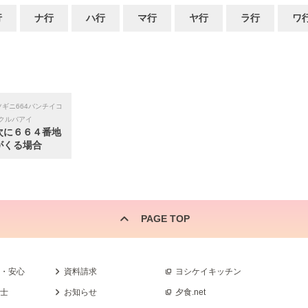
行
ナ行
ハ行
マ行
ヤ行
ラ行
ワ
ギニ664バンチイコ
クルバアイ
次に６６４番地
がくる場合
PAGE TOP
全・安心
資料請求
ヨシケイキッチン
養士
お知らせ
夕食.net