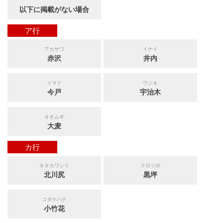
以下に掲載がない場合
ア行
アカサワ
イナイ
赤沢
井内
イマド
ウジキ
今戸
宇治木
オオムギ
大麦
カ行
キタカワシリ
クロツボ
北川尻
黒坪
コダケハナ
小竹花