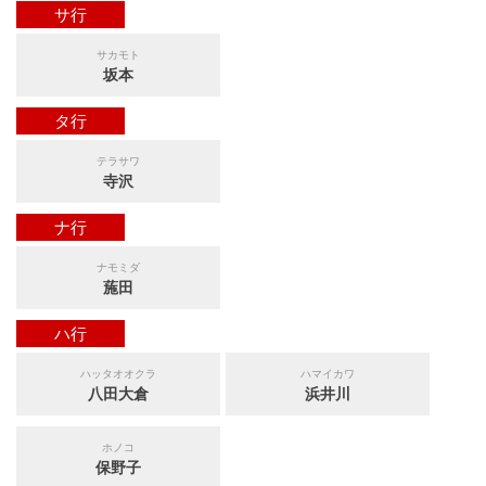
サ行
サカモト
坂本
タ行
テラサワ
寺沢
ナ行
ナモミダ
葹田
ハ行
ハッタオオクラ
ハマイカワ
八田大倉
浜井川
ホノコ
保野子