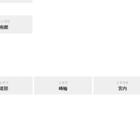
ナンゴウ
南郷
ミチブ
ミネワ
ミヤウチ
道部
峰輪
宮内