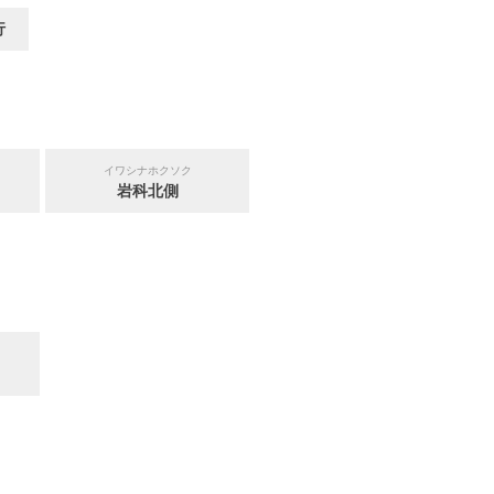
行
イワシナホクソク
岩科北側