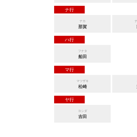
ナ行
ナカ
那賀
ハ行
フナタ
船田
マ行
マツザキ
松崎
ヤ行
ヨシダ
吉田