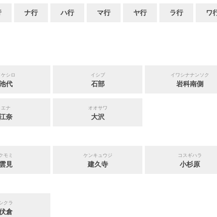
行
ナ行
ハ行
マ行
ヤ行
ラ行
ワ
イケシロ
イシブ
イワシナナンソク
池代
石部
岩科南側
エナ
オオサワ
江奈
大沢
クモミ
ケンキュウジ
コスギハラ
雲見
建久寺
小杉原
シクラ
伏倉