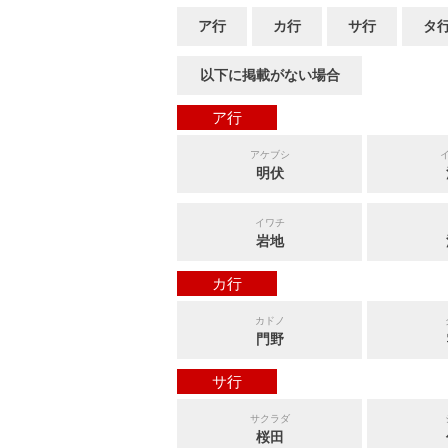
ア行
カ行
サ行
タ
以下に掲載がない場合
ア行
アケブシ
明伏
イワチ
岩地
カ行
カドノ
門野
サ行
サクラダ
桜田