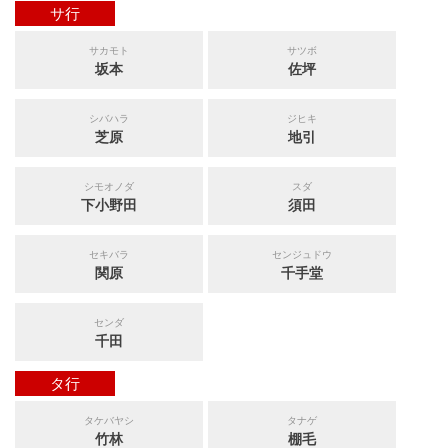
サ行
サカモト
サツボ
坂本
佐坪
シバハラ
ジヒキ
芝原
地引
シモオノダ
スダ
下小野田
須田
セキバラ
センジュドウ
関原
千手堂
センダ
千田
タ行
タケバヤシ
タナゲ
竹林
棚毛