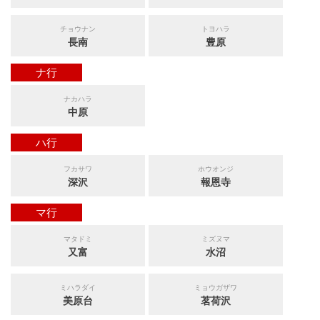
チョウナン
トヨハラ
長南
豊原
ナ行
ナカハラ
中原
ハ行
フカサワ
ホウオンジ
深沢
報恩寺
マ行
マタドミ
ミズヌマ
又富
水沼
ミハラダイ
ミョウガザワ
美原台
茗荷沢