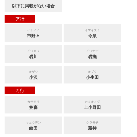
以下に掲載がない場合
ア行
イチノノ
イマイズミ
市野々
今泉
イワカワ
イワナデ
岩川
岩撫
オザワ
オブタ
小沢
小生田
カ行
カサモリ
カミオノダ
笠森
上小野田
キュウデン
クラモチ
給田
蔵持