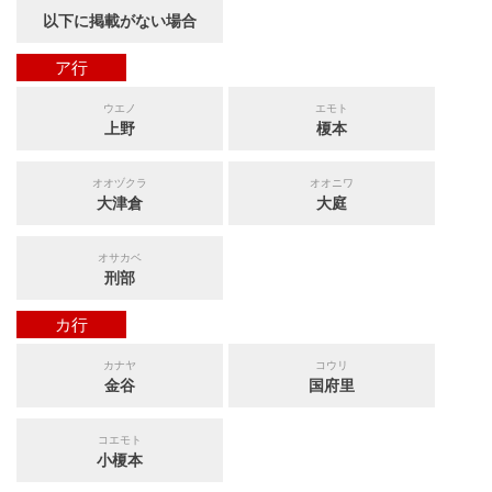
以下に掲載がない場合
ア行
ウエノ
エモト
上野
榎本
オオヅクラ
オオニワ
大津倉
大庭
オサカベ
刑部
カ行
カナヤ
コウリ
金谷
国府里
コエモト
小榎本