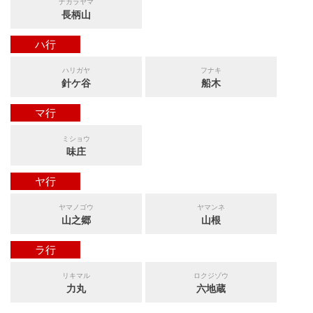
ナガラヤマ
長柄山
ハ行
ハリガヤ
フナキ
針ケ谷
船木
マ行
ミショウ
味庄
ヤ行
ヤマノゴウ
ヤマンネ
山之郷
山根
ラ行
リキマル
ロクジゾウ
力丸
六地蔵