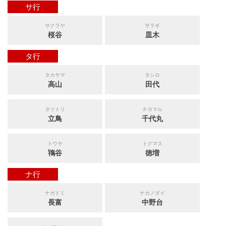
サ行
サクラヤ
サラギ
桜谷
皿木
タ行
タカヤマ
タシロ
高山
田代
タツトリ
チヨマル
立鳥
千代丸
トウヤ
トクマス
鴇谷
徳増
ナ行
ナガドミ
ナカノダイ
長富
中野台