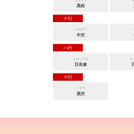
タカマツ
高松
ナ行
ナカザワ
中沢
ハ行
ヒヨシクラ
ヒ
日吉倉
マ行
ミサワ
美沢