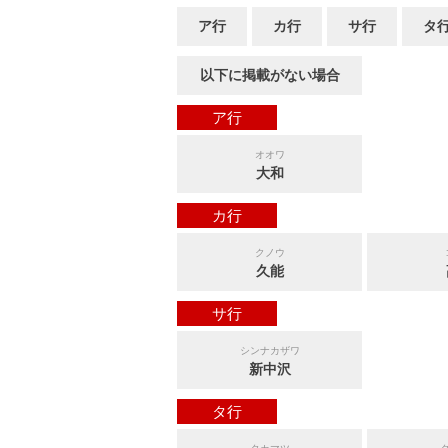
ア行
カ行
サ行
タ
以下に掲載がない場合
ア行
オオワ
大和
カ行
クノウ
久能
サ行
シンナカザワ
新中沢
タ行