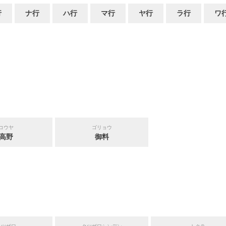
行
ナ行
ハ行
マ行
ヤ行
ラ行
ワ
コウヤ
ゴリョウ
高野
御料