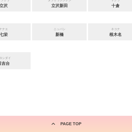
タツザワ
タツザワシンデン
トクラ
立沢
立沢新田
十倉
ナナエ
ニッパシ
ネコナ
七栄
新橋
根木名
ヨシダイ
日吉台
PAGE TOP