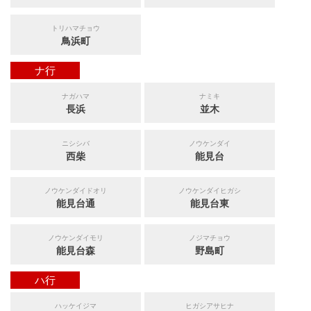
トリハマチョウ
鳥浜町
ナ行
ナガハマ
ナミキ
長浜
並木
ニシシバ
ノウケンダイ
西柴
能見台
ノウケンダイドオリ
ノウケンダイヒガシ
能見台通
能見台東
ノウケンダイモリ
ノジマチョウ
能見台森
野島町
ハ行
ハッケイジマ
ヒガシアサヒナ