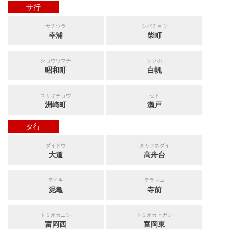
サ行
サチウラ
シバチョウ
幸浦
柴町
ショウワマチ
シラホ
昭和町
白帆
スサキチョウ
セト
洲崎町
瀬戸
タ行
ダイドウ
タカフネダイ
大道
高舟台
デイキ
テラマエ
泥亀
寺前
トミオカニシ
トミオカヒガシ
富岡西
富岡東