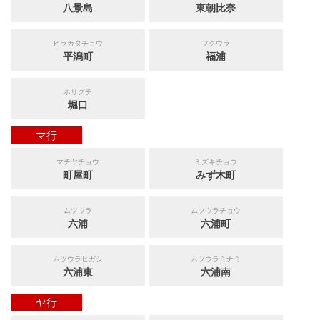
八景島
東朝比奈
ヒラカタチョウ
フクウラ
平潟町
福浦
ホリグチ
堀口
マ行
マチヤチョウ
ミズキチョウ
町屋町
みず木町
ムツウラ
ムツウラチョウ
六浦
六浦町
ムツウラヒガシ
ムツウラミナミ
六浦東
六浦南
ヤ行