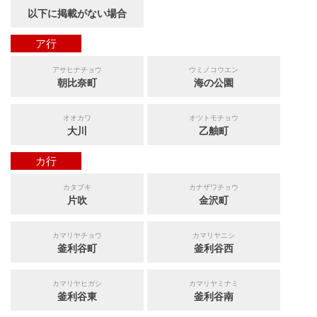
以下に掲載がない場合
ア行
アサヒナチョウ
ウミノコウエン
朝比奈町
海の公園
オオカワ
オツトモチョウ
大川
乙舳町
カ行
カタブキ
カナザワチョウ
片吹
金沢町
カマリヤチョウ
カマリヤニシ
釜利谷町
釜利谷西
カマリヤヒガシ
カマリヤミナミ
釜利谷東
釜利谷南