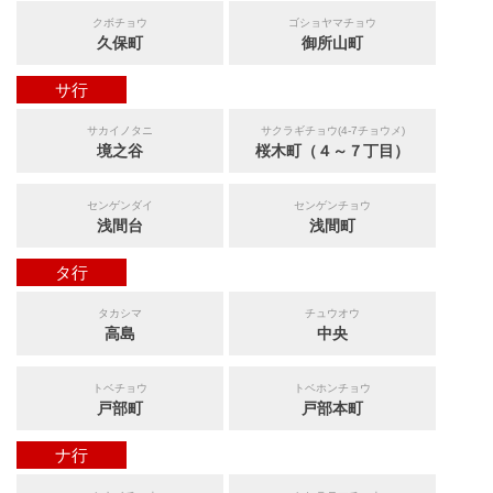
クボチョウ
ゴショヤマチョウ
久保町
御所山町
サ行
サカイノタニ
サクラギチョウ(4-7チョウメ)
境之谷
桜木町（４～７丁目）
センゲンダイ
センゲンチョウ
浅間台
浅間町
タ行
タカシマ
チュウオウ
高島
中央
トベチョウ
トベホンチョウ
戸部町
戸部本町
ナ行