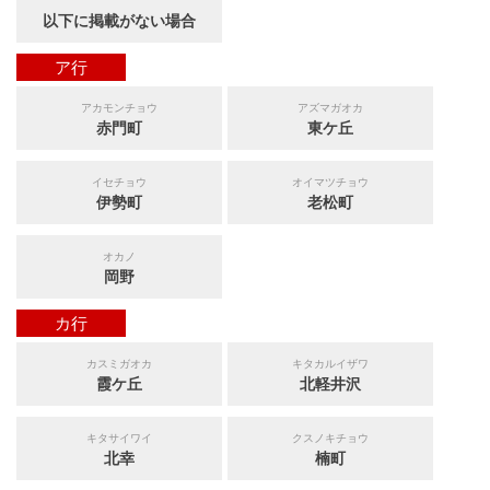
以下に掲載がない場合
ア行
アカモンチョウ
アズマガオカ
赤門町
東ケ丘
イセチョウ
オイマツチョウ
伊勢町
老松町
オカノ
岡野
カ行
カスミガオカ
キタカルイザワ
霞ケ丘
北軽井沢
キタサイワイ
クスノキチョウ
北幸
楠町