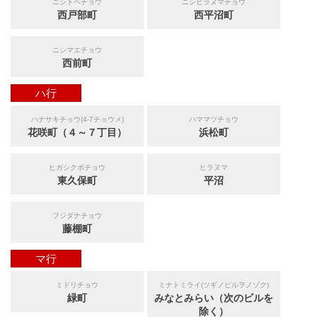
ニシトベチョウ
ニシヒラヌマチョウ
西戸部町
西平沼町
ニシマエチョウ
西前町
ハ行
ハナサキチョウ(4-7チョウメ)
ハママツチョウ
花咲町（４～７丁目）
浜松町
ヒガシクボチョウ
ヒラヌマ
東久保町
平沼
フジダナチョウ
藤棚町
マ行
ミドリチョウ
ミナトミライ(ツギノビルヲノゾク)
緑町
みなとみらい（次のビルを
除く）