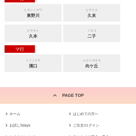
ヒガシノガワ
ヒサスエ
東野川
久末
ヒサモト
フタゴ
久本
二子
マ行
ミゾノクチ
ムカイガオカ
溝口
向ケ丘
PAGE TOP
ホーム
はじめての方へ
お試し5days
ご注文/ログイン