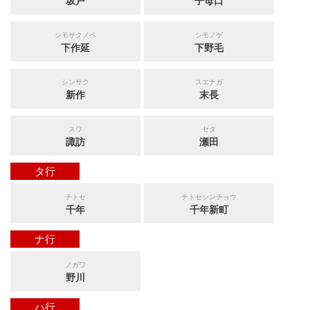
坂戸
子母口
シモサクノベ
シモノゲ
下作延
下野毛
シンサク
スエナガ
新作
末長
スワ
セタ
諏訪
瀬田
タ行
チトセ
チトセシンチョウ
千年
千年新町
ナ行
ノガワ
野川
ハ行