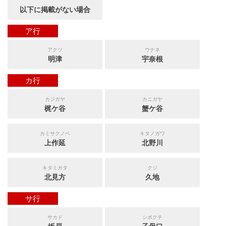
以下に掲載がない場合
ア行
アクツ
ウナネ
明津
宇奈根
カ行
カジガヤ
カニガヤ
梶ケ谷
蟹ケ谷
カミサクノベ
キタノガワ
上作延
北野川
キタミガタ
クジ
北見方
久地
サ行
サカド
シボクチ