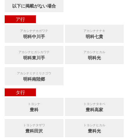
以下に掲載がない場合
ア行
アカシナナカガワテ
アカシナナナキ
明科中川手
明科七貴
アカシナヒガシカワテ
アカシナヒカル
明科東川手
明科光
アカシナミナミリクゴウ
明科南陸郷
タ行
トヨシナ
トヨシナタキベ
豊科
豊科高家
トヨシナタザワ
トヨシナヒカル
豊科田沢
豊科光