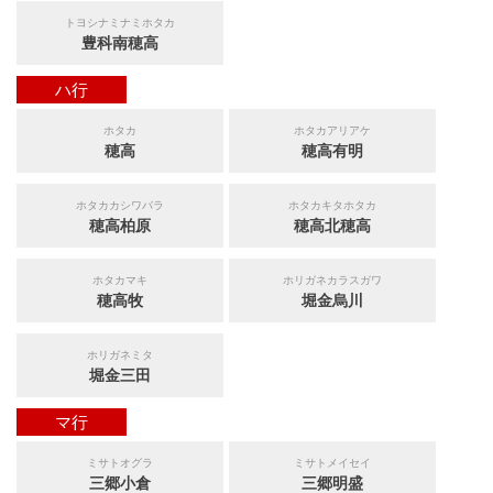
トヨシナミナミホタカ
豊科南穂高
ハ行
ホタカ
ホタカアリアケ
穂高
穂高有明
ホタカカシワバラ
ホタカキタホタカ
穂高柏原
穂高北穂高
ホタカマキ
ホリガネカラスガワ
穂高牧
堀金烏川
ホリガネミタ
堀金三田
マ行
ミサトオグラ
ミサトメイセイ
三郷小倉
三郷明盛