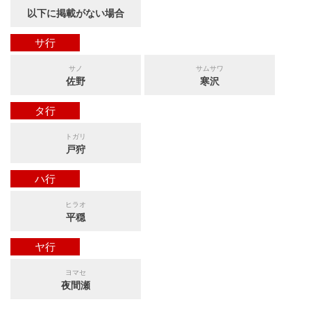
以下に掲載がない場合
サ行
サノ
サムサワ
佐野
寒沢
タ行
トガリ
戸狩
ハ行
ヒラオ
平穏
ヤ行
ヨマセ
夜間瀬