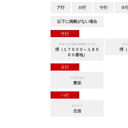
ア行
カ行
サ行
タ
以下に掲載がない場合
サ行
サカイ(17500-18560バンチ)
サカ
堺（１７５００～１８５
堺（
６０番地）
タ行
トヨサカエ
豊栄
ハ行
ホクシン
北信