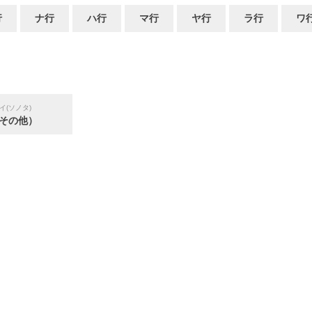
行
ナ行
ハ行
マ行
ヤ行
ラ行
ワ
イ(ソノタ)
その他）