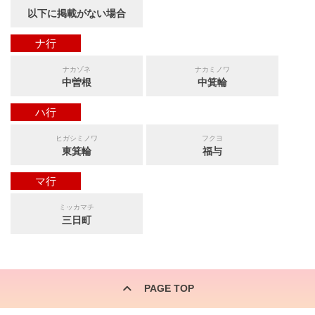
以下に掲載がない場合
ナ行
ナカゾネ
ナカミノワ
中曽根
中箕輪
ハ行
ヒガシミノワ
フクヨ
東箕輪
福与
マ行
ミッカマチ
三日町
PAGE TOP