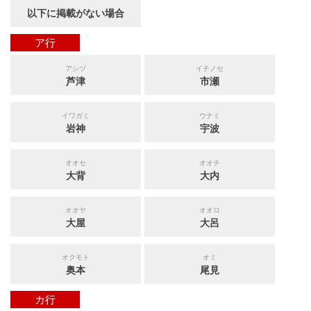
以下に掲載がない場合
ア行
アシヅ
イチノセ
芦津
市瀬
イワガミ
ウナミ
岩神
宇波
オオセ
オオチ
大背
大内
オオヤ
オオロ
大屋
大呂
オクモト
オミ
奥本
尾見
カ行