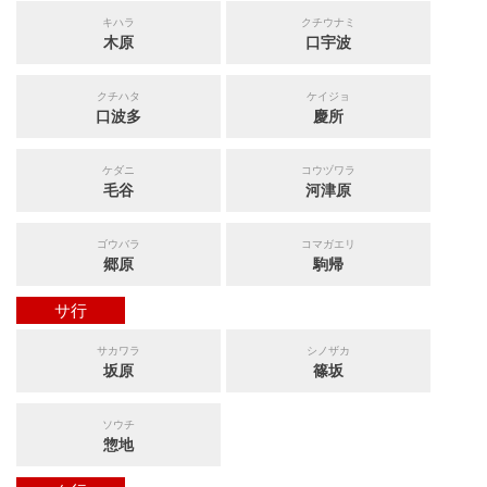
キハラ
クチウナミ
木原
口宇波
クチハタ
ケイジョ
口波多
慶所
ケダニ
コウヅワラ
毛谷
河津原
ゴウバラ
コマガエリ
郷原
駒帰
サ行
サカワラ
シノザカ
坂原
篠坂
ソウチ
惣地