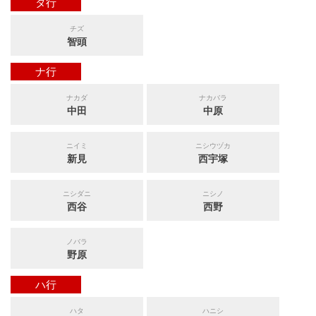
タ行
チズ
智頭
ナ行
ナカダ
ナカバラ
中田
中原
ニイミ
ニシウヅカ
新見
西宇塚
ニシダニ
ニシノ
西谷
西野
ノバラ
野原
ハ行
ハタ
ハニシ