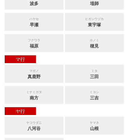
波多
埴師
ハヤセ
ヒガシウヅカ
早瀬
東宇塚
フクワラ
ホノミ
福原
穂見
マ行
マガノ
ミタ
真鹿野
三田
ミナミガタ
ミヨシ
南方
三吉
ヤ行
ヤコウダニ
ヤマネ
八河谷
山根