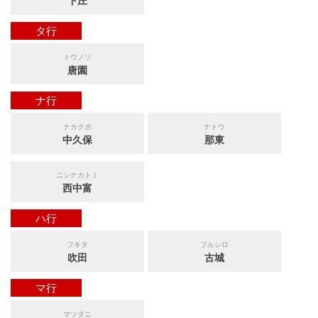
下庄
タ行
トウノソ
唐園
ナ行
ナカクボ
ナトウ
中久保
那東
ニシナカトミ
西中富
ハ行
フキタ
フルシロ
吹田
古城
マ行
マツダニ