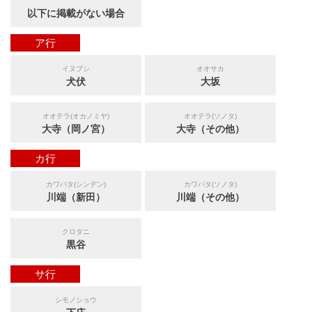
以下に掲載がない場合
ア行
イヌブシ
オオサカ
犬伏
大坂
オオテラ(オカノミヤ)
オオテラ(ソノタ)
大寺（岡ノ宮）
大寺（その他）
カ行
カワバタ(シンデン)
カワバタ(ソノタ)
川端（新田）
川端（その他）
クロダニ
黒谷
サ行
シモノショウ