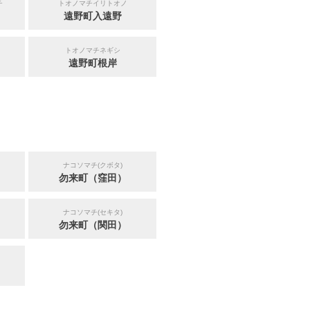
チ
トオノマチイリトオノ
遠野町入遠野
トオノマチネギシ
遠野町根岸
ナコソマチ(クボタ)
勿来町（窪田）
ナコソマチ(セキタ)
勿来町（関田）