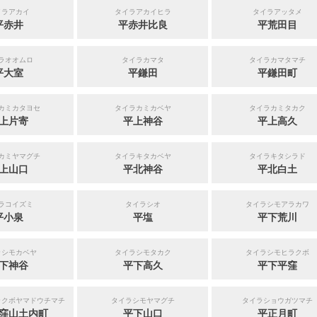
イラアカイ
タイラアカイヒラ
タイラアッタメ
平赤井
平赤井比良
平荒田目
ラオオムロ
タイラカマタ
タイラカマタマチ
平大室
平鎌田
平鎌田町
カミカタヨセ
タイラカミカベヤ
タイラカミタカク
上片寄
平上神谷
平上高久
カミヤマグチ
タイラキタカベヤ
タイラキタシラド
上山口
平北神谷
平北白土
ラコイズミ
タイラシオ
タイラシモアラカワ
平小泉
平塩
平下荒川
ラシモカベヤ
タイラシモタカク
タイラシモヒラクボ
下神谷
平下高久
平下平窪
ラクボヤマドウチマチ
タイラシモヤマグチ
タイラショウガツマチ
窪山土内町
平下山口
平正月町