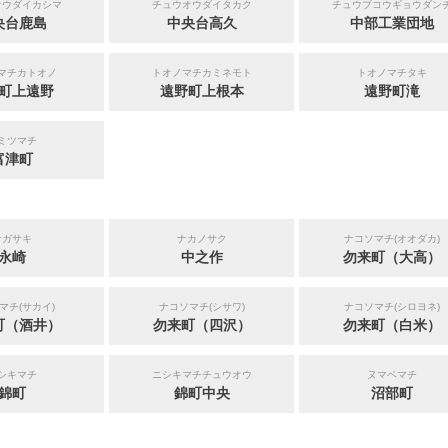
オウダイカシマ
チュウオウダイタカク
チュウブコウギョウダン
央台鹿島
中央台高久
中部工業団地
マチカトオノ
トオノマチカミネモト
トオノマチタキ
町上遠野
遠野町上根本
遠野町滝
ミツマチ
富津町
ナガサキ
ナカノサク
ナコソマチ(オオダカ)
永崎
中之作
勿来町（大高）
マチ(サカイ)
ナコソマチ(シサワ)
ナコソマチ(シロヨネ)
町（酒井）
勿来町（四沢）
勿来町（白米）
シキマチ
ニシキマチチュウオウ
ヌマベマチ
錦町
錦町中央
沼部町