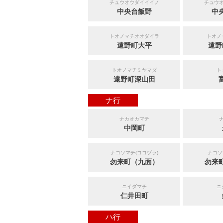
チュウオウダイイイノ
チュウ
中央台飯野
中
トオノマチオオダイラ
トオノ
遠野町大平
遠野
トオノマチミヤマダ
ト
遠野町深山田
ナ行
ナカオカマチ
中岡町
ナコソマチ(ココヅラ)
ナコソ
勿来町（九面）
勿来
ニイダマチ
ニ
仁井田町
ハ行