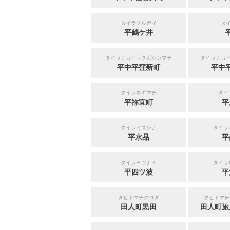
タイラツルガイ
タ
平鶴ケ井
タイラナカヒラクボシンマチ
タイラナカ
平中平窪新町
平中
タイラネギマチ
タイ
平祢宜町
平
タイラミズシナ
タイラ
平水品
平
タイラヨツナミ
タイラ
平四ツ波
平
タビトマチクロダ
タビトマチ
田人町黒田
田人町旅