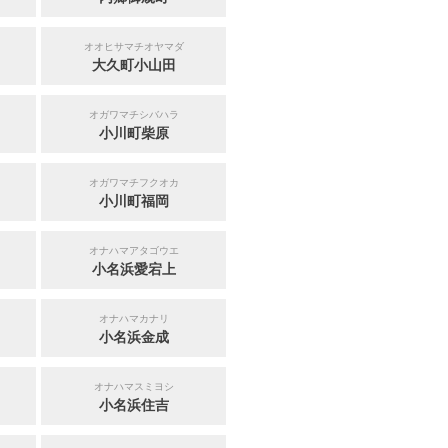
オオヒサマチオヤマダ
大久町小山田
オガワマチシバハラ
小川町柴原
オガワマチフクオカ
小川町福岡
オナハマアタゴウエ
小名浜愛宕上
オナハマカナリ
小名浜金成
オナハマスミヨシ
小名浜住吉