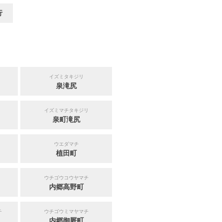
行
イズミタキジリ
泉滝尻
イズミマチタキジリ
泉町滝尻
ウエダマチ
植田町
ウチゴウコウヤマチ
内郷高野町
チ
ウチゴウミマヤマチ
内郷御厩町