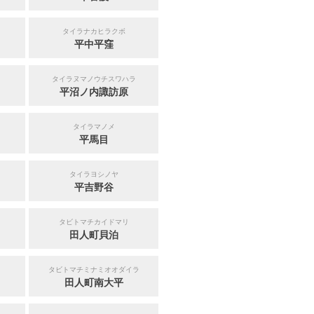
タイラナカヒラクボ
平中平窪
タイラヌマノウチスワハラ
平沼ノ内諏訪原
タイラマノメ
平馬目
タイラヨシノヤ
平吉野谷
タビトマチカイドマリ
田人町貝泊
タビトマチミナミオオダイラ
田人町南大平