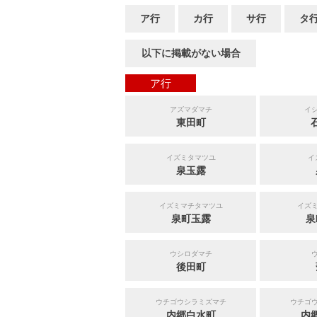
ア行
カ行
サ行
タ
以下に掲載がない場合
ア行
アズマダマチ
イ
東田町
イズミタマツユ
イ
泉玉露
イズミマチタマツユ
イズ
泉町玉露
泉
ウシロダマチ
後田町
ウチゴウシラミズマチ
ウチゴ
内郷白水町
内