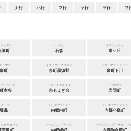
行
ナ行
ハ行
マ行
ヤ行
ラ行
ワ
シヅカマチ
イシモリ
イズミガオカ
石塚町
石森
泉ケ丘
ズミマチ
イズミマチクロスノ
イズミマチシモガワ
泉町
泉町黒須野
泉町下川
ミマチホンヤ
イズミモエギダイ
イワママチ
町本谷
泉もえぎ台
岩間町
ウスイソ
ウチゴウウチマチ
ウチゴウオジママチ
薄磯
内郷内町
内郷小島町
ウタカサカマチ
ウチゴウツヅラマチ
ウチゴウミダイサカイマ
郷高坂町
内郷綴町
内郷御台境町