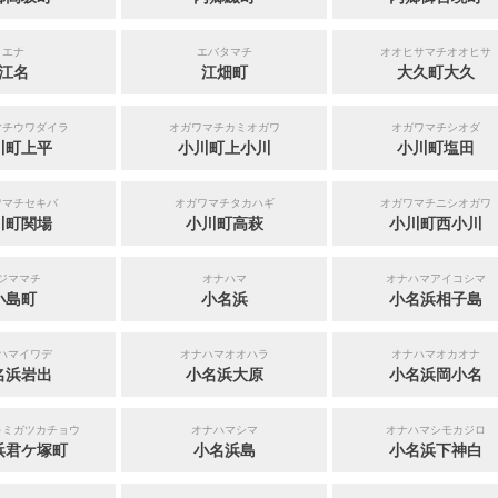
エナ
エバタマチ
オオヒサマチオオヒサ
江名
江畑町
大久町大久
マチウワダイラ
オガワマチカミオガワ
オガワマチシオダ
川町上平
小川町上小川
小川町塩田
ワマチセキバ
オガワマチタカハギ
オガワマチニシオガワ
川町関場
小川町高萩
小川町西小川
ジママチ
オナハマ
オナハマアイコシマ
小島町
小名浜
小名浜相子島
ハマイワデ
オナハマオオハラ
オナハマオカオナ
名浜岩出
小名浜大原
小名浜岡小名
キミガツカチョウ
オナハマシマ
オナハマシモカジロ
浜君ケ塚町
小名浜島
小名浜下神白