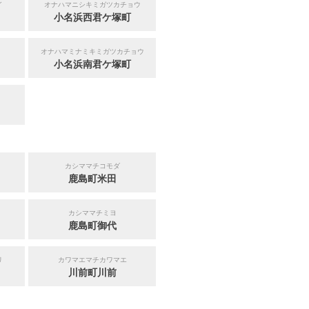
イ
オナハマニシキミガツカチョウ
小名浜西君ケ塚町
オナハマミナミキミガツカチョウ
小名浜南君ケ塚町
カシママチコモダ
鹿島町米田
カシママチミヨ
鹿島町御代
リ
カワマエマチカワマエ
川前町川前