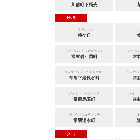
川前町下桶売
サ行
サクラガオカ
サ
桜ケ丘
ジョウバンイワガオカマチ
ジョウバ
常磐岩ケ岡町
常
ジョウバンシモユナガヤマチ
ジョウバ
常磐下湯長谷町
常
ジョウバンマダママチ
ジョウ
常磐馬玉町
常
ジョウバンユモトマチ
常磐湯本町
タ行