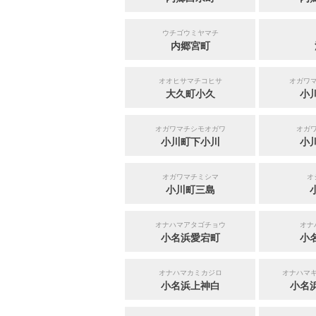
ウチゴウミヤマチ
内郷宮町
オオヒサマチコヒサ
オガワ
大久町小久
小
オガワマチシモオガワ
オガ
小川町下小川
小
オガワマチミシマ
オ
小川町三島
オナハマアタゴチョウ
オナ
小名浜愛宕町
小
オナハマカミカジロ
オナハマ
小名浜上神白
小名