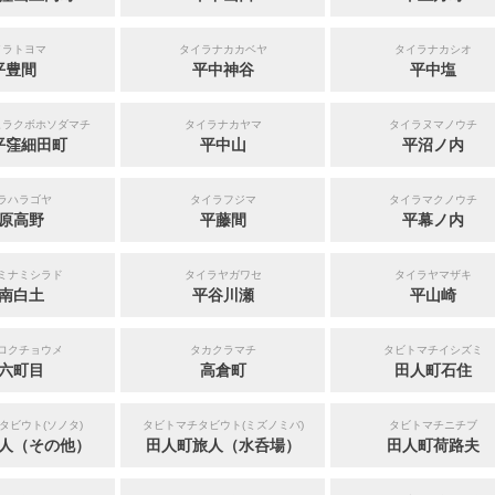
イラトヨマ
タイラナカカベヤ
タイラナカシオ
平豊間
平中神谷
平中塩
ヒラクボホソダマチ
タイラナカヤマ
タイラヌマノウチ
平窪細田町
平中山
平沼ノ内
ラハラゴヤ
タイラフジマ
タイラマクノウチ
原高野
平藤間
平幕ノ内
ミナミシラド
タイラヤガワセ
タイラヤマザキ
南白土
平谷川瀬
平山崎
ロクチョウメ
タカクラマチ
タビトマチイシズミ
六町目
高倉町
田人町石住
タビウト(ソノタ)
タビトマチタビウト(ミズノミバ)
タビトマチニチブ
人（その他）
田人町旅人（水呑場）
田人町荷路夫