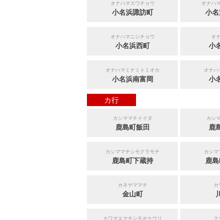
オナハマスワチョウ
オナハ
小名浜諏訪町
小名
オナハマニシチョウ
オ
小名浜西町
小
オナハマミナミトミオカ
オナハ
小名浜南富岡
小
カ行
カシママチイイダ
カシ
鹿島町飯田
鹿
カシママチシモクラモチ
カシマ
鹿島町下蔵持
鹿島
カネヤママチ
カ
金山町
カワマエマチシモオケウリ
ク