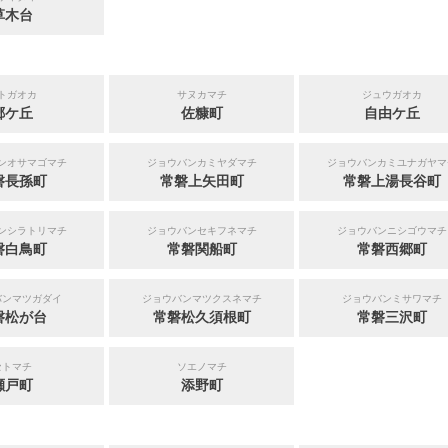
草木台
トガオカ
サヌカマチ
ジュウガオカ
郷ケ丘
佐糠町
自由ケ丘
ンオサマゴマチ
ジョウバンカミヤダマチ
ジョウバンカミユナガヤマ
磐長孫町
常磐上矢田町
常磐上湯長谷町
ンシラトリマチ
ジョウバンセキフネマチ
ジョウバンニシゴウマチ
磐白鳥町
常磐関船町
常磐西郷町
バンマツガダイ
ジョウバンマツクスネマチ
ジョウバンミサワマチ
磐松が台
常磐松久須根町
常磐三沢町
セトマチ
ソエノマチ
瀬戸町
添野町