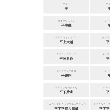
タイラ
タ
平
タイラウスイソ
タイ
平薄磯
タイラカミオオゴエ
タイラ
平上大越
平
タイラカミヤサク
タイラ
平神谷作
平
タイラクジラオカ
タイ
平鯨岡
タイラシモカタヨセ
タイ
平下片寄
平
タイラシモヒラクボフルカワチョウ
タイラシモヒ
平下平窪古川町
平下平