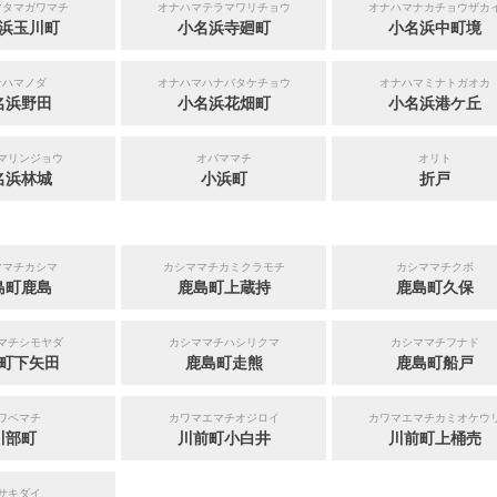
マタマガワマチ
オナハマテラマワリチョウ
オナハマナカチョウザカ
浜玉川町
小名浜寺廻町
小名浜中町境
ナハマノダ
オナハマハナバタケチョウ
オナハマミナトガオカ
名浜野田
小名浜花畑町
小名浜港ケ丘
マリンジョウ
オバママチ
オリト
名浜林城
小浜町
折戸
ママチカシマ
カシママチカミクラモチ
カシママチクボ
島町鹿島
鹿島町上蔵持
鹿島町久保
マチシモヤダ
カシママチハシリクマ
カシママチフナド
町下矢田
鹿島町走熊
鹿島町船戸
ワベマチ
カワマエマチオジロイ
カワマエマチカミオケウ
川部町
川前町小白井
川前町上桶売
サキダイ