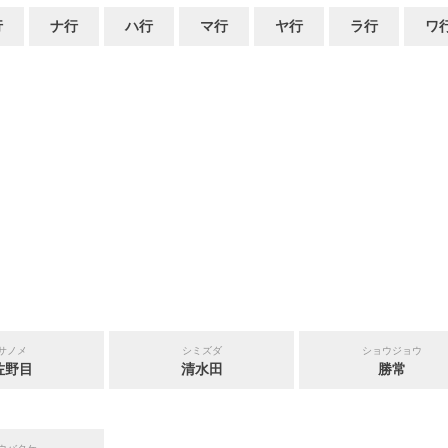
行
ナ行
ハ行
マ行
ヤ行
ラ行
ワ
サノメ
シミズダ
ショウジョウ
佐野目
清水田
勝常