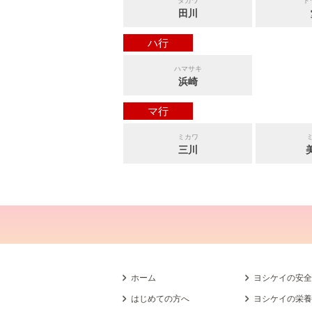
タガワ
ド
田川
ハ行
ハマサキ
浜崎
マ行
ミカワ
三川
ホーム
ヨシケイの安
はじめての方へ
ヨシケイの栄