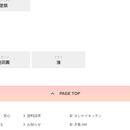
ウバタケ
堂畑
ミタゾノ
ミナト
美田園
湊
PAGE TOP
全・安心
資料請求
ヨシケイキッチン
養士
お知らせ
夕食.net