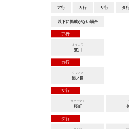
ア行
カ行
サ行
タ
以下に掲載がない場合
ア行
オイカワ
笈川
カ行
クマノメ
熊ノ目
サ行
サクラマチ
桜町
タ行