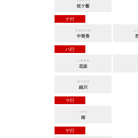
ツエガヤブ
杖ケ薮
ナ行
ナカツツガ
ニ
中筒香
ハ行
ハナサカ
花坂
ホソカワ
細川
マ行
ミナミ
南
ヤ行