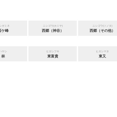
シガミネ
ニシゴウ(カミヤ)
ニシゴウ(ソノタ)
西ケ峰
西郷（神谷）
西郷（その他）
ハヤシ
ヒガシフキ
ヒガシマタ
林
東富貴
東又