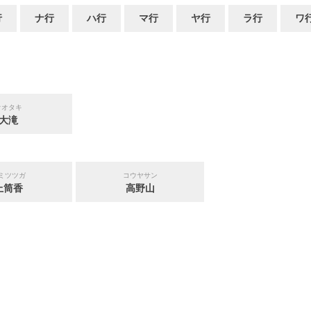
行
ナ行
ハ行
マ行
ヤ行
ラ行
ワ
オオタキ
大滝
ミツツガ
コウヤサン
上筒香
高野山