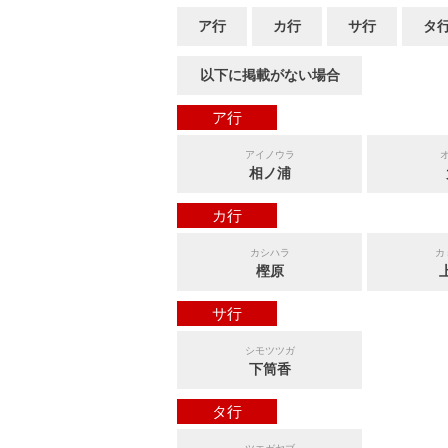
ア行
カ行
サ行
タ
以下に掲載がない場合
ア行
アイノウラ
相ノ浦
カ行
カシハラ
カ
樫原
サ行
シモツツガ
下筒香
タ行